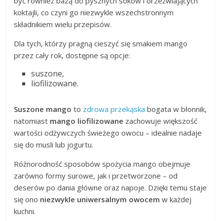
być również bazą do pysznych soków i orzeźwiających
koktajli, co czyni go niezwykle wszechstronnym
składnikiem wielu przepisów.
Dla tych, którzy pragną cieszyć się smakiem mango
przez cały rok, dostępne są opcje:
suszone,
liofilizowane.
Suszone mango
to
zdrowa przekąska
bogata w błonnik,
natomiast
mango liofilizowane
zachowuje większość
wartości odżywczych świeżego owocu – idealnie nadaje
się do musli lub jogurtu.
Różnorodność sposobów spożycia mango obejmuje
zarówno formy surowe, jak i przetworzone – od
deserów po dania główne oraz napoje. Dzięki temu staje
się ono
niezwykle uniwersalnym owocem
w każdej
kuchni.