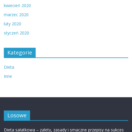
kwiecień 2020
marzec 2020
luty 2020
styczeń 2020
Kategorie
Dieta
Inne
Losowe
Dieta sałatkowa – zalety, zasady i smaczne przepisy na sukces