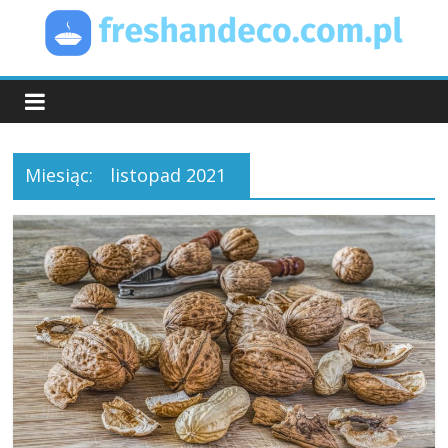
Skip
to
content
FreshAndEco
Miesiąc:
listopad 2021