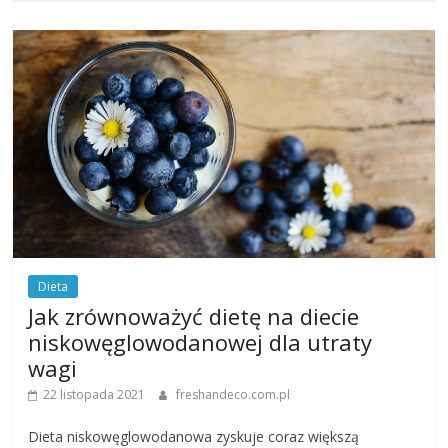
Dieta
Jak zrównoważyć dietę na diecie
niskowęglowodanowej dla utraty
wagi
22 listopada 2021
freshandeco.com.pl
Dieta niskowęglowodanowa zyskuje coraz większą