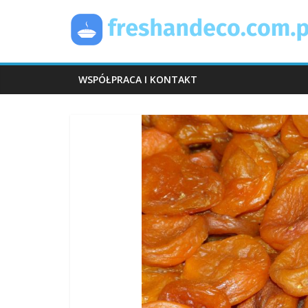
Skip
FreshAndEco
to
content
WSPÓŁPRACA I KONTAKT