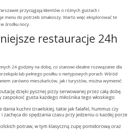
Warszawie przyciągają klientów o różnych gustach i
je menu do potrzeb smakoszy. Warto więc eksplorować te
 w środku nocy.
rniejsze restauracje 24h
nych 24 godziny na dobę, co stanowi idealne rozwiązanie dla
rzekąski lub pełnego posiłku o nietypowych porach. Wśród
znaniem zarówno mieszkańców, jak i turystów, można wymienić:
putację dzięki pysznej pizzy serwowanej przez całą dobę.
by zaspokoić gusta każdego miłośnika tego włoskiego
 dania kuchni izraelskiej, takie jak falafel, hummus czy
a i zachęca do spędzania czasu przy jedzeniu o każdej porze
polskich potraw, w tym klasyczną zupę pomidorową oraz