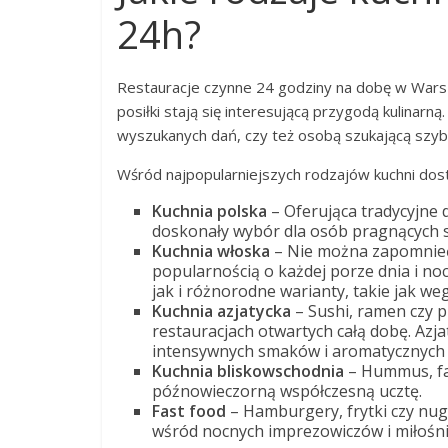
24h?
Restauracje czynne 24 godziny na dobę w Warsza
posiłki stają się interesującą przygodą kulinar
wyszukanych dań, czy też osobą szukającą szybki
Wśród najpopularniejszych rodzajów kuchni dost
Kuchnia polska
– Oferująca tradycyjne d
doskonały wybór dla osób pragnących s
Kuchnia włoska
– Nie można zapomnieć 
popularnością o każdej porze dnia i noc
jak i różnorodne warianty, takie jak w
Kuchnia azjatycka
– Sushi, ramen czy p
restauracjach otwartych całą dobę. Azj
intensywnych smaków i aromatycznych
Kuchnia bliskowschodnia
– Hummus, fal
późnowieczorną współczesną ucztę.
Fast food
– Hamburgery, frytki czy nug
wśród nocnych imprezowiczów i miłośni