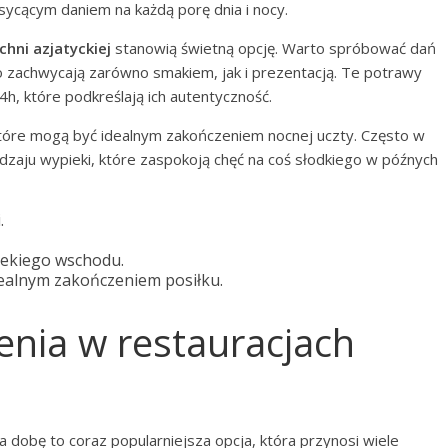
sycącym daniem na każdą porę dnia i nocy.
chni azjatyckiej
stanowią świetną opcję. Warto spróbować dań
sto zachwycają zarówno smakiem, jak i prezentacją. Te potrawy
h, które podkreślają ich autentyczność.
które mogą być idealnym zakończeniem nocnej uczty. Często w
rodzaju wypieki, które zaspokoją chęć na coś słodkiego w późnych
.
lekiego wschodu.
dealnym zakończeniem posiłku.
zenia w restauracjach
 dobę to coraz popularniejsza opcja, która przynosi wiele