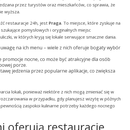
dwiedzana przez turystów oraz mieszkańców, co sprawia, że
ie wyższa.
eźć restauracje 24h, jest
Praga
. To miejsce, które zyskuje na
 szukające pomysłowych i oryginalnych miejsc
iczki, w których kryją się lokale serwujące smaczne dania.
 uwagę na ich menu – wiele z nich oferuje bogaty wybór
ne promocje nocne, co może być atrakcyjne dla osób
powej porze.
stawę jedzenia przez popularne aplikacje, co zwiększa
rcia lokali, ponieważ niektóre z nich mogą zmieniać się w
ć rozczarowania w przypadku, gdy planujesz wizytę w późnych
 z pewnością zaspokoi kulinarne potrzeby każdego nocnego
i oferują restauracje