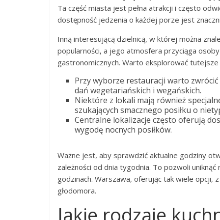
Ta część miasta jest pełna atrakcji i często o
dostępność jedzenia o każdej porze jest znaczn
Inną interesującą dzielnicą, w której można znal
popularności, a jego atmosfera przyciąga osoby
gastronomicznych. Warto eksplorować tutejsze ul
Przy wyborze restauracji warto zwrócić
dań wegetariańskich i wegańskich.
Niektóre z lokali mają również specjal
szukających smacznego posiłku o niety
Centralne lokalizacje często oferują do
wygodę nocnych posiłków.
Ważne jest, aby sprawdzić aktualne godziny otwa
zależności od dnia tygodnia. To pozwoli unikną
godzinach. Warszawa, oferując tak wiele opcji,
głodomora.
Jakie rodzaje kuchn