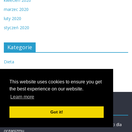
kwiecień 2020
marzec 2020
luty 2020
styczeń 2020
Kategorie
Dieta
Inne
This website uses cookies to ensure you get
the best experience on our website.
Learn more
Losowe
Got it!
Cytryna – zdrowotne właściwości, zastosowanie i korzyści dla
organizmu