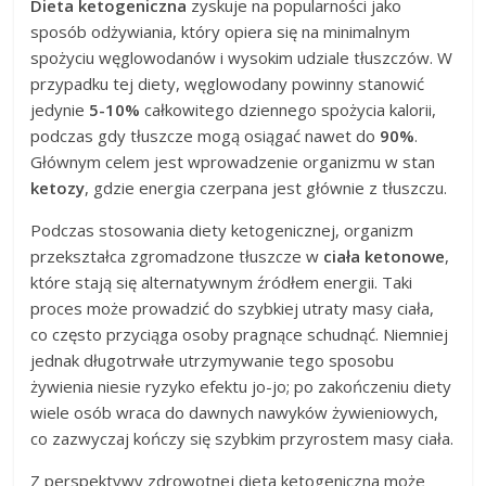
Dieta ketogeniczna
zyskuje na popularności jako
sposób odżywiania, który opiera się na minimalnym
spożyciu węglowodanów i wysokim udziale tłuszczów. W
przypadku tej diety, węglowodany powinny stanowić
jedynie
5-10%
całkowitego dziennego spożycia kalorii,
podczas gdy tłuszcze mogą osiągać nawet do
90%
.
Głównym celem jest wprowadzenie organizmu w stan
ketozy
, gdzie energia czerpana jest głównie z tłuszczu.
Podczas stosowania diety ketogenicznej, organizm
przekształca zgromadzone tłuszcze w
ciała ketonowe
,
które stają się alternatywnym źródłem energii. Taki
proces może prowadzić do szybkiej utraty masy ciała,
co często przyciąga osoby pragnące schudnąć. Niemniej
jednak długotrwałe utrzymywanie tego sposobu
żywienia niesie ryzyko efektu jo-jo; po zakończeniu diety
wiele osób wraca do dawnych nawyków żywieniowych,
co zazwyczaj kończy się szybkim przyrostem masy ciała.
Z perspektywy zdrowotnej dieta ketogeniczna może