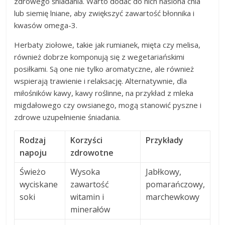
zdrowego śniadania. Warto dodać do nich nasiona chia
lub siemię lniane, aby zwiększyć zawartość błonnika i
kwasów omega-3.
Herbaty ziołowe, takie jak rumianek, mięta czy melisa,
również dobrze komponują się z wegetariańskimi
posiłkami. Są one nie tylko aromatyczne, ale również
wspierają trawienie i relaksację. Alternatywnie, dla
miłośników kawy, kawy roślinne, na przykład z mleka
migdałowego czy owsianego, mogą stanowić pyszne i
zdrowe uzupełnienie śniadania.
Rodzaj
Korzyści
Przykłady
napoju
zdrowotne
Świeżo
Wysoka
Jabłkowy,
wyciskane
zawartość
pomarańczowy,
soki
witamin i
marchewkowy
minerałów