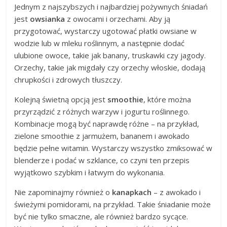
Jednym z najszybszych i najbardziej pożywnych śniadań
jest
owsianka
z owocami i orzechami. Aby ją
przygotować, wystarczy ugotować płatki owsiane w
wodzie lub w mleku roślinnym, a następnie dodać
ulubione owoce, takie jak banany, truskawki czy jagody.
Orzechy, takie jak migdały czy orzechy włoskie, dodają
chrupkości i zdrowych tłuszczy.
Kolejną świetną opcją jest
smoothie
, które można
przyrządzić z różnych warzyw i jogurtu roślinnego.
Kombinacje mogą być naprawdę różne – na przykład,
zielone smoothie z jarmużem, bananem i awokado
będzie pełne witamin. Wystarczy wszystko zmiksować w
blenderze i podać w szklance, co czyni ten przepis
wyjątkowo szybkim i łatwym do wykonania.
Nie zapominajmy również o
kanapkach
– z awokado i
świeżymi pomidorami, na przykład. Takie śniadanie może
być nie tylko smaczne, ale również bardzo sycące.