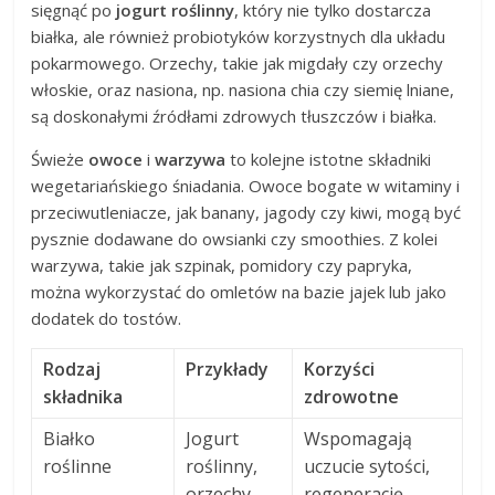
sięgnąć po
jogurt roślinny
, który nie tylko dostarcza
białka, ale również probiotyków korzystnych dla układu
pokarmowego. Orzechy, takie jak migdały czy orzechy
włoskie, oraz nasiona, np. nasiona chia czy siemię lniane,
są doskonałymi źródłami zdrowych tłuszczów i białka.
Świeże
owoce
i
warzywa
to kolejne istotne składniki
wegetariańskiego śniadania. Owoce bogate w witaminy i
przeciwutleniacze, jak banany, jagody czy kiwi, mogą być
pysznie dodawane do owsianki czy smoothies. Z kolei
warzywa, takie jak szpinak, pomidory czy papryka,
można wykorzystać do omletów na bazie jajek lub jako
dodatek do tostów.
Rodzaj
Przykłady
Korzyści
składnika
zdrowotne
Białko
Jogurt
Wspomagają
roślinne
roślinny,
uczucie sytości,
orzechy,
regenerację