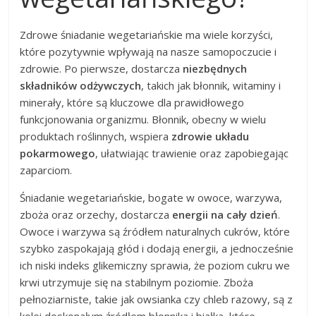
Zdrowe śniadanie wegetariańskie ma wiele korzyści,
które pozytywnie wpływają na nasze samopoczucie i
zdrowie. Po pierwsze, dostarcza
niezbędnych
składników odżywczych
, takich jak błonnik, witaminy i
minerały, które są kluczowe dla prawidłowego
funkcjonowania organizmu. Błonnik, obecny w wielu
produktach roślinnych, wspiera
zdrowie układu
pokarmowego
, ułatwiając trawienie oraz zapobiegając
zaparciom.
Śniadanie wegetariańskie, bogate w owoce, warzywa,
zboża oraz orzechy, dostarcza
energii na cały dzień
.
Owoce i warzywa są źródłem naturalnych cukrów, które
szybko zaspokajają głód i dodają energii, a jednocześnie
ich niski indeks glikemiczny sprawia, że poziom cukru we
krwi utrzymuje się na stabilnym poziomie. Zboża
pełnoziarniste, takie jak owsianka czy chleb razowy, są z
kolei doskonałym źródłem błonnika i białka, które