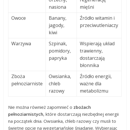
nasiona
mięśni
Owoce
Banany,
Źródło witamin i
jagody,
przeciwutleniaczy
kiwi
Warzywa
Szpinak,
Wspierają układ
pomidory,
trawienny,
papryka
dostarczają
błonnika
Zboża
Owsianka,
Źródło energii,
pełnoziarniste
chleb
ważne dla
razowy
metabolizmu
Nie można również zapomnieć o
zbożach
pełnoziarnistych
, które dostarczają niezbędnej energii
na początek dnia. Owsianka, chleb razowy czy musli to
świetne opcje na wegetariańskie śniadanie. Wybierając