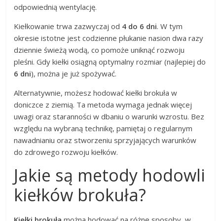
odpowiednią wentylację.
Kiełkowanie trwa zazwyczaj od
4 do 6 dni
. W tym
okresie istotne jest codzienne płukanie nasion dwa razy
dziennie świeżą wodą, co pomoże uniknąć rozwoju
pleśni. Gdy kiełki osiągną optymalny rozmiar (najlepiej do
6 dni
), można je już spożywać.
Alternatywnie, możesz hodować kiełki brokuła w
doniczce z ziemią. Ta metoda wymaga jednak więcej
uwagi oraz staranności w dbaniu o warunki wzrostu. Bez
względu na wybraną technikę, pamiętaj o regularnym
nawadnianiu oraz stworzeniu sprzyjających warunków
do zdrowego rozwoju kiełków.
Jakie są metody hodowli
kiełków brokuła?
Kiełki brokuła
można hodować na różne sposoby, w