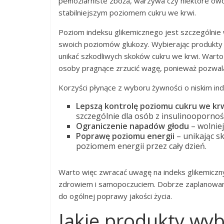
pełnoziarniste zboża, warzywa czy niektóre owo
stabilniejszym poziomem cukru we krwi.
Poziom indeksu glikemicznego jest szczególnie 
swoich poziomów glukozy. Wybierając produkty 
unikać szkodliwych skoków cukru we krwi. Warto
osoby pragnące zrzucić wagę, ponieważ pozwala 
Korzyści płynące z wyboru żywności o niskim in
Lepszą kontrolę poziomu cukru we kr
szczególnie dla osób z insulinoopornośc
Ograniczenie napadów głodu
– wolniej
Poprawę poziomu energii
– unikając s
poziomem energii przez cały dzień.
Warto więc zwracać uwagę na indeks glikemicz
zdrowiem i samopoczuciem. Dobrze zaplanowana 
do ogólnej poprawy jakości życia.
Jakie produkty wyb