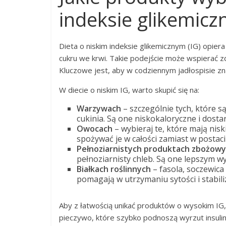
indeksie glikemic
Dieta o niskim indeksie glikemicznym (IG) opie
cukru we krwi. Takie podejście może wspierać z
Kluczowe jest, aby w codziennym jadłospisie zna
W diecie o niskim IG, warto skupić się na:
Warzywach
– szczególnie tych, które s
cukinia. Są one niskokaloryczne i dost
Owocach
– wybieraj te, które mają niski
spożywać je w całości zamiast w posta
Pełnoziarnistych produktach zbożow
pełnoziarnisty chleb. Są one lepszym w
Białkach roślinnych
– fasola, soczewica 
pomagają w utrzymaniu sytości i stabili
Aby z łatwością unikać produktów o wysokim IG
pieczywo, które szybko podnoszą wyrzut insulin