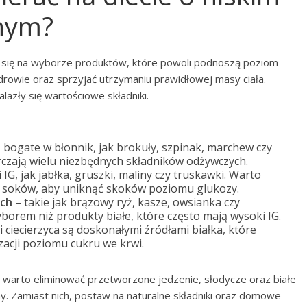
znym?
ra się na wyborze produktów, które powoli podnoszą poziom
drowie oraz sprzyjać utrzymaniu prawidłowej masy ciała.
lazły się wartościowe składniki.
ą bogate w błonnik, jak brokuły, szpinak, marchew czy
arczają wielu niezbędnych składników odżywczych.
 IG, jak jabłka, gruszki, maliny czy truskawki. Warto
ci soków, aby uniknąć skoków poziomu glukozy.
ych
– takie jak brązowy ryż, kasze, owsianka czy
yborem niż produkty białe, które często mają wysoki IG.
i ciecierzyca są doskonałymi źródłami białka, które
zacji poziomu cukru we krwi.
, warto eliminować przetworzone jedzenie, słodycze oraz białe
y. Zamiast nich, postaw na naturalne składniki oraz domowe