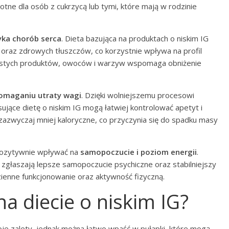
otne dla osób z cukrzycą lub tymi, które mają w rodzinie
yka chorób serca
. Dieta bazująca na produktach o niskim IG
oraz zdrowych tłuszczów, co korzystnie wpływa na profil
rnistych produktów, owoców i warzyw wspomaga obniżenie
omaganiu utraty wagi
. Dzięki wolniejszemu procesowi
sujące dietę o niskim IG mogą łatwiej kontrolować apetyt i
zazwyczaj mniej kaloryczne, co przyczynia się do spadku masy
pozytywnie wpływać na
samopoczucie i poziom energii
.
 zgłaszają lepsze samopoczucie psychiczne oraz stabilniejszy
zienne funkcjonowanie oraz aktywność fizyczną.
na diecie o niskim IG?
woje zalety, jednak można łatwo wpaść w pułapki, które mogą