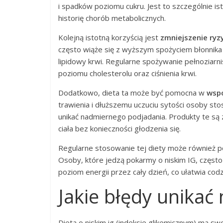
i spadków poziomu cukru. Jest to szczególnie ist
historię chorób metabolicznych.
Kolejną istotną korzyścią jest
zmniejszenie ryz
często wiąże się z wyższym spożyciem błonnika 
lipidowy krwi. Regularne spożywanie pełnozia
poziomu cholesterolu oraz ciśnienia krwi.
Dodatkowo, dieta ta może być pomocna w
wsp
trawienia i dłuższemu uczuciu sytości osoby sto
unikać nadmiernego podjadania. Produkty te są 
ciała bez konieczności głodzenia się.
Regularne stosowanie tej diety może również 
Osoby, które jedzą pokarmy o niskim IG, często
poziom energii przez cały dzień, co ułatwia cod
Jakie błędy unikać 
Dieta o niskim ig (indeksie glikemicznym) ma s