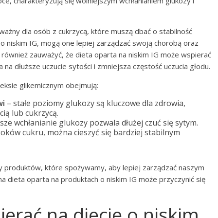
ce, charakteryzują się wolniejszym wchłanianiem glukozy i
ważny dla osób z cukrzycą, które muszą dbać o stabilność
o niskim IG, mogą one lepiej zarządzać swoją chorobą oraz
 również zauważyć, że dieta oparta na niskim IG może wspierać
na dłuższe uczucie sytości i zmniejsza częstość uczucia głodu.
deksie glikemicznym obejmują:
wi
– stałe poziomy glukozy są kluczowe dla zdrowia,
ią lub cukrzycą.
sze wchłanianie glukozy pozwala dłużej czuć się sytym.
koków cukru, można cieszyć się bardziej stabilnym
ny produktów, które spożywamy, aby lepiej zarządzać naszym
dieta oparta na produktach o niskim IG może przyczynić się
ierać na diecie o niskim