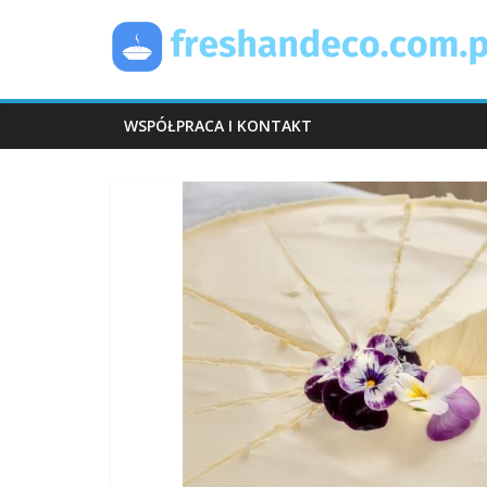
Skip
FreshAndEco
to
content
WSPÓŁPRACA I KONTAKT