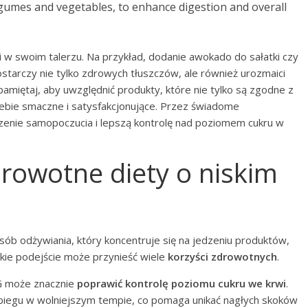
egumes and vegetables, to enhance digestion and overall
 w swoim talerzu. Na przykład, dodanie awokado do sałatki czy
rczy nie tylko zdrowych tłuszczów, ale również urozmaici
pamiętaj, aby uwzględnić produkty, które nie tylko są zgodne z
Ciebie smaczne i satysfakcjonujące. Przez świadome
nie samopoczucia i lepszą kontrolę nad poziomem cukru w
zdrowotne diety o niskim
osób odżywiania, który koncentruje się na jedzeniu produktów,
kie podejście może przynieść wiele
korzyści zdrowotnych
.
IG może znacznie
poprawić kontrolę poziomu cukru we krwi
.
iobiegu w wolniejszym tempie, co pomaga unikać nagłych skoków