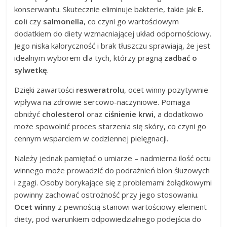
konserwantu. Skutecznie eliminuje bakterie, takie jak
E.
coli
czy
salmonella
, co czyni go wartościowym
dodatkiem do diety wzmacniającej układ odpornościowy.
Jego niska kaloryczność i brak tłuszczu sprawiają, że jest
idealnym wyborem dla tych, którzy pragną
zadbać o
sylwetkę
.
Dzięki zawartości
resweratrolu
, ocet winny pozytywnie
wpływa na zdrowie sercowo-naczyniowe. Pomaga
obniżyć
cholesterol
oraz
ciśnienie krwi
, a dodatkowo
może spowolnić proces starzenia się skóry, co czyni go
cennym wsparciem w codziennej pielęgnacji.
Należy jednak pamiętać o umiarze – nadmierna ilość octu
winnego może prowadzić do podrażnień błon śluzowych
i zgagi. Osoby borykające się z problemami żołądkowymi
powinny zachować ostrożność przy jego stosowaniu.
Ocet winny
z pewnością stanowi wartościowy element
diety, pod warunkiem odpowiedzialnego podejścia do