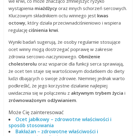
we krwi, co może znacząco zmniejszyć ryzyko
wystąpienia
miażdżycy
oraz innych schorzeń sercowych.
Kluczowym składnikiem octu winnego jest
kwas
octowy
, który działa przeciwnadciśnieniowo i wspiera
regulację
ciśnienia krwi
.
Wyniki badań sugerują, że osoby regularnie stosujące
ocet winny mogą dostrzegać poprawę w zakresie
zdrowia sercowo-naczyniowego.
Obniżenie
cholesterolu
oraz wsparcie dla funkcji serca sprawiają,
że ocet ten staje się wartościowym dodatkiem do diety
ludzi dbających o swoje zdrowie. Niemniej jednak warto
podkreślić, że jego korzystne działanie najlepiej
uwidacznia się w połączeniu z
aktywnym trybem życia
i
zrównoważonym odżywianiem
.
Może Cię zainteresować
Ocet jabłkowy – zdrowotne właściwości i
sposób stosowania
Bakłażan – zdrowotne właściwości i