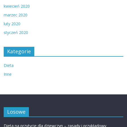
kwiecień 2020
marzec 2020
luty 2020
styczeń 2020
Kategorie
Dieta
Inne
Losowe
Dieta na przytycie dla dziewczyn – zasady i przykładowy