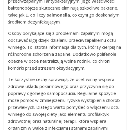
przeciwzapalnym i antybakteryjnym. Jego właściwości
bakteriobójcze skutecznie eliminują szkodliwe bakterie,
takie jak
E. coli
czy
salmonella
, co czyni go doskonałym
środkiem dezynfekującym.
Osoby borykające się z problemami zapalnymi mogą
odczuwać ulgę dzięki działaniu przeciwzapalnemu octu
winnego. To istotna informacja dla tych, którzy cierpią na
różnorodne schorzenia zapalne. Dodatkowo polifenole
obecne w occie neutralizują wolne rodniki, co chroni
komórki przed stresem oksydacyjnym.
Te korzystne cechy sprawiają, że ocet winny wspiera
zdrowie układu pokarmowego oraz przyczynia się do
poprawy ogólnego samopoczucia. Regularne spożycie
może pomóc w zmniejszeniu ryzyka wystąpienia chorób
przewlekłych. Dlatego warto pomyśleć o włączeniu octu
winnego do swojej diety jako elementu profilaktyki
zdrowotnej oraz naturalnej terapii, która wspiera
organizm w walce z infekcjami i stanami zapalnymi.