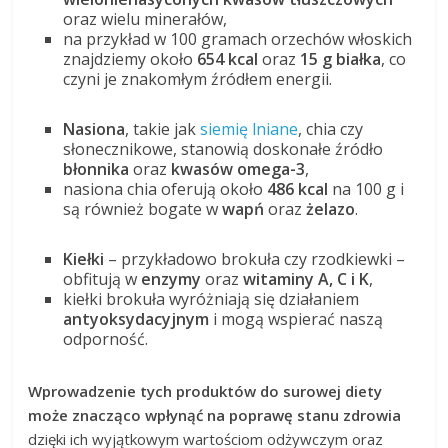
oraz wielu minerałów,
na przykład w 100 gramach orzechów włoskich
znajdziemy około
654 kcal
oraz
15 g białka
, co
czyni je znakomłym źródłem energii.
Nasiona
, takie jak
siemię lniane
, chia czy
słonecznikowe, stanowią doskonałe źródło
błonnika
oraz
kwasów omega-3
,
nasiona chia oferują około
486 kcal
na 100 g i
są również bogate w
wapń
oraz
żelazo
.
Kiełki
– przykładowo brokuła czy rzodkiewki –
obfitują w
enzymy
oraz
witaminy A, C i K
,
kiełki brokuła wyróżniają się działaniem
antyoksydacyjnym
i mogą wspierać naszą
odporność.
Wprowadzenie tych produktów do surowej diety
może znacząco wpłynąć na poprawę stanu zdrowia
dzięki ich wyjątkowym wartościom odżywczym oraz