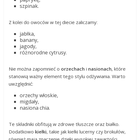
szpinak.
Z kolei do owoców w tej diecie zaliczamy:
jabłka,
banany,
jagody,
różnorodne cytrusy.
Nie można zapomnieć o
orzechach
i
nasionach
, które
stanowią ważny element tego stylu odżywiania. Warto
uwzględnić:
orzechy włoskie,
migdały,
nasiona chia.
Te składniki obfitują w zdrowe tłuszcze oraz białko.
Dodatkowo
kiełki
, takie jak kiełki lucerny czy brokułów,
również mają znaczenie dzięki wysokiej zawartości