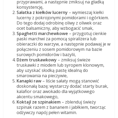
przyprawami, a następnie zmiksuj na gładką
konsystencję,
Sałatka z kiełków lucerny
– wymieszaj kiełki
lucerny z pokrojonymi pomidorami i ogórkiem.
Do tego dodaj odrobinę oliwy z oliwek oraz
ocet balsamiczny, aby wzbogacić smak,
Spaghetti marchewkowe
– przygotuj cienkie
paski marchwi za pomocą spiralizera lub
obieraczki do warzyw, a następnie podawaj je w
połączeniu z sosem pomidorowym na bazie
surowych pomidorów i bazylii,
Dżem truskawkowy
– zmiksuj świeże
truskawki z miodem lub syropem klonowym,
aby uzyskać słodką pastę idealną do
smarowania na pieczywie,
Kanapki raw
– liście sałaty mogą stanowić
doskonałą bazę; wystarczy dodać starty burak,
kalafior oraz awokado dla wyjątkowego
akcentu smakowego,
Koktajl ze szpinakiem
– zblenduj świeży
szpinak razem z bananem i jabłkiem, tworząc
odżywczy napój pełen witamin.