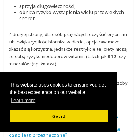
sprzyja długowieczności,
obniża ryzyko wystąpienia wielu przewlekłych
chorób.
Z drugiej strony, dla osób pragnących oczyścić organizm
lub zwiększyć ilość błonnika w diecie, opcja raw może
okazać się korzystna. Jednakże restrykcje tej diety niosą
ze sobą ryzyko niedoborów witamin (takich jak
B12
) czy
minerałów (np.
żelaza
).
Decydując się pomiędzy dietą raw a innymi stylami
żywienia, warto wziąć pod uwagę indywidualne potrzeby
This website uses cookies to ensure you get
zdrowotne oraz osobiste preferencje smakowe
the best experience on our website.
każdego człowieka.
Learn more
Może Cię zainteresować
Dieta kopenhaska – zasady, efekty i ryzyko
Got it!
zdrowotne
Dieta bezglutenowa: co warto wiedzieć i dla
kogo jest przeznaczona?