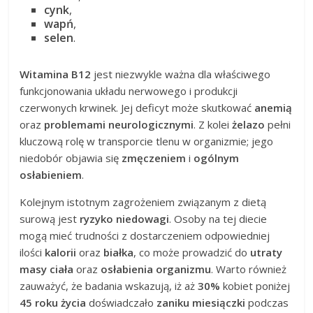
cynk
,
wapń
,
selen
.
Witamina B12
jest niezwykle ważna dla właściwego
funkcjonowania układu nerwowego i produkcji
czerwonych krwinek. Jej deficyt może skutkować
anemią
oraz
problemami neurologicznymi
. Z kolei
żelazo
pełni
kluczową rolę w transporcie tlenu w organizmie; jego
niedobór objawia się
zmęczeniem
i
ogólnym
osłabieniem
.
Kolejnym istotnym zagrożeniem związanym z dietą
surową jest
ryzyko niedowagi
. Osoby na tej diecie
mogą mieć trudności z dostarczeniem odpowiedniej
ilości
kalorii
oraz
białka
, co może prowadzić do
utraty
masy ciała
oraz
osłabienia organizmu
. Warto również
zauważyć, że badania wskazują, iż aż
30%
kobiet poniżej
45 roku życia
doświadczało
zaniku miesiączki
podczas