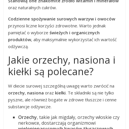
Stanowią one znakomite źródło witamin i minerałów
oraz naturalnych cukrów.
Codzienne spożywanie surowych warzyw i owoców
przynosi liczne korzyści zdrowotne. Warto jednak
pamiętać o wyborze
świeżych i organicznych
produktów
, aby maksymalnie wykorzystać ich wartość
odżywczą.
Jakie orzechy, nasiona i
kiełki są polecane?
W diecie surowej szczególną uwagę warto zwrócić na
orzechy
,
nasiona
oraz
kiełki
. Te składniki są nie tylko
pyszne, ale również bogate w zdrowe tłuszcze i cenne
substancje odżywcze.
Orzechy
, takie jak migdały, orzechy włoskie czy
nerkowce, dostarczają organizmowi
wielonienasyconych kwasów tłuszczowych