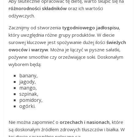
Aby skutecznie opracować tę dietę, warto skupić się na
różnorodności składników
oraz ich wartości
odżywczych.
Zacznijmy od stworzenia
tygodniowego jadłospisu
,
który uwzględnia różne grupy produktów. W diecie
surowej kluczowe jest spożywanie dużej ilości
świeżych
owoców i warzyw
. Można je łączyć w pyszne sałatki,
pożywne smoothie czy orzeźwiające soki. Doskonałym
wyborem będą:
banany,
jagody,
mango,
szpinak,
pomidory,
ogórki.
Nie można zapomnieć o
orzechach i nasionach
, które
są doskonałym źródłem zdrowych tłuszczów i białka. W
tej diecie szczególnie polecane są: