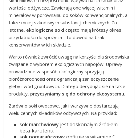
składników, co bezpośrednio wpływa na ich smak oraz
wartości odżywcze. Zawierają one więcej witamin i
minerałów w porównaniu do soków konwencjonalnych, a
także mniej szkodliwych substancji chemicznych. Co
istotne,
ekologiczne soki
często mają krótszy okres
przydatności do spożycia – to dowód na brak
konserwantów w ich składzie.
Warto również zwrócić uwagę na korzyści dla środowiska
związane z wyborem ekologicznych napojów. Uprawy
prowadzone w sposób ekologiczny sprzyjają
bioróżnorodności oraz ograniczają zanieczyszczenie
gleby i wód gruntowych. Dlatego decydując się na takie
produkty,
przyczyniamy się do ochrony ekosystemu
.
Zarówno soki owocowe, jak i warzywne dostarczają
wielu cennych składników odżywczych. Na przykład:
sok marchwiowy
jest doskonałym źródłem
beta-karotenu,
sok pomarańczowy
obfituje w witaminę C.