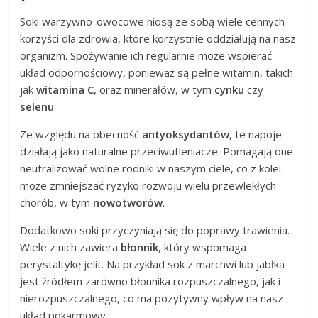
Soki warzywno-owocowe niosą ze sobą wiele cennych
korzyści dla zdrowia, które korzystnie oddziałują na nasz
organizm. Spożywanie ich regularnie może wspierać
układ odpornościowy, ponieważ są pełne witamin, takich
jak
witamina C
, oraz minerałów, w tym
cynku
czy
selenu
.
Ze względu na obecność
antyoksydantów
, te napoje
działają jako naturalne przeciwutleniacze. Pomagają one
neutralizować wolne rodniki w naszym ciele, co z kolei
może zmniejszać ryzyko rozwoju wielu przewlekłych
chorób, w tym
nowotworów
.
Dodatkowo soki przyczyniają się do poprawy trawienia.
Wiele z nich zawiera
błonnik
, który wspomaga
perystaltykę jelit. Na przykład sok z marchwi lub jabłka
jest źródłem zarówno błonnika rozpuszczalnego, jak i
nierozpuszczalnego, co ma pozytywny wpływ na nasz
układ pokarmowy.