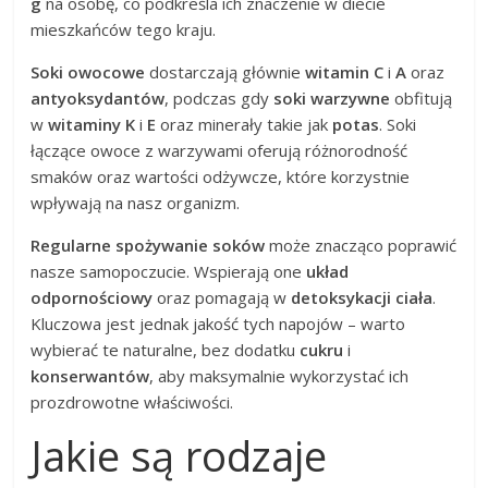
g
na osobę, co podkreśla ich znaczenie w diecie
mieszkańców tego kraju.
Soki owocowe
dostarczają głównie
witamin C
i
A
oraz
antyoksydantów
, podczas gdy
soki warzywne
obfitują
w
witaminy K
i
E
oraz minerały takie jak
potas
. Soki
łączące owoce z warzywami oferują różnorodność
smaków oraz wartości odżywcze, które korzystnie
wpływają na nasz organizm.
Regularne spożywanie soków
może znacząco poprawić
nasze samopoczucie. Wspierają one
układ
odpornościowy
oraz pomagają w
detoksykacji ciała
.
Kluczowa jest jednak jakość tych napojów – warto
wybierać te naturalne, bez dodatku
cukru
i
konserwantów
, aby maksymalnie wykorzystać ich
prozdrowotne właściwości.
Jakie są rodzaje