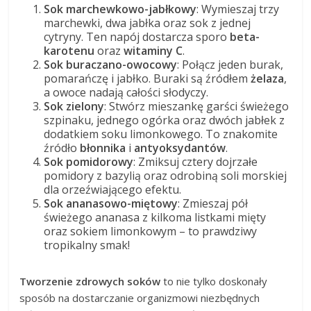
Sok marchewkowo-jabłkowy
: Wymieszaj trzy
marchewki, dwa jabłka oraz sok z jednej
cytryny. Ten napój dostarcza sporo
beta-
karotenu
oraz
witaminy C
.
Sok buraczano-owocowy
: Połącz jeden burak,
pomarańczę i jabłko. Buraki są źródłem
żelaza
,
a owoce nadają całości słodyczy.
Sok zielony
: Stwórz mieszankę garści świeżego
szpinaku, jednego ogórka oraz dwóch jabłek z
dodatkiem soku limonkowego. To znakomite
źródło
błonnika
i
antyoksydantów
.
Sok pomidorowy
: Zmiksuj cztery dojrzałe
pomidory z bazylią oraz odrobiną soli morskiej
dla orzeźwiającego efektu.
Sok ananasowo-miętowy
: Zmieszaj pół
świeżego ananasa z kilkoma listkami mięty
oraz sokiem limonkowym – to prawdziwy
tropikalny smak!
Tworzenie zdrowych soków
to nie tylko doskonały
sposób na dostarczanie organizmowi niezbędnych