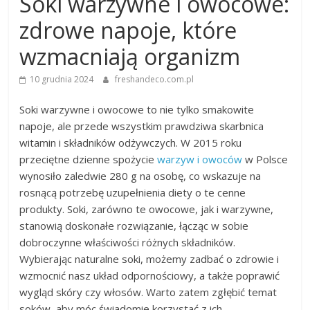
Soki warzywne i owocowe:
zdrowe napoje, które
wzmacniają organizm
10 grudnia 2024
freshandeco.com.pl
Soki warzywne i owocowe to nie tylko smakowite
napoje, ale przede wszystkim prawdziwa skarbnica
witamin i składników odżywczych. W 2015 roku
przeciętne dzienne spożycie
warzyw i owoców
w Polsce
wynosiło zaledwie 280 g na osobę, co wskazuje na
rosnącą potrzebę uzupełnienia diety o te cenne
produkty. Soki, zarówno te owocowe, jak i warzywne,
stanowią doskonałe rozwiązanie, łącząc w sobie
dobroczynne właściwości różnych składników.
Wybierając naturalne soki, możemy zadbać o zdrowie i
wzmocnić nasz układ odpornościowy, a także poprawić
wygląd skóry czy włosów. Warto zatem zgłębić temat
soków, aby móc świadomie korzystać z ich