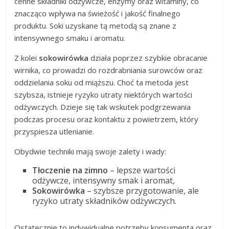
cenne składniki odżywcze, enzymy oraz witaminy, co
znacząco wpływa na świeżość i jakość finalnego
produktu. Soki uzyskane tą metodą są znane z
intensywnego smaku i aromatu.
Z kolei
sokowirówka
działa poprzez szybkie obracanie
wirnika, co prowadzi do rozdrabniania surowców oraz
oddzielania soku od miąższu. Choć ta metoda jest
szybsza, istnieje ryzyko utraty niektórych wartości
odżywczych. Dzieje się tak wskutek podgrzewania
podczas procesu oraz kontaktu z powietrzem, który
przyspiesza utlenianie.
Obydwie techniki mają swoje zalety i wady:
Tłoczenie na zimno
– lepsze wartości
odżywcze, intensywny smak i aromat,
Sokowirówka
– szybsze przygotowanie, ale
ryzyko utraty składników odżywczych.
Ostatecznie to indywidualne potrzeby konsumenta oraz