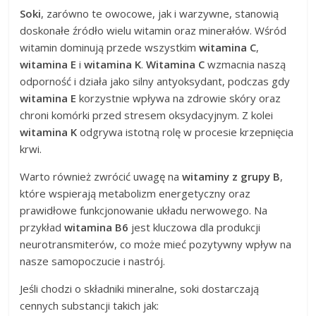
Soki
, zarówno te owocowe, jak i warzywne, stanowią
doskonałe źródło wielu witamin oraz minerałów. Wśród
witamin dominują przede wszystkim
witamina C
,
witamina E
i
witamina K
.
Witamina C
wzmacnia naszą
odporność i działa jako silny antyoksydant, podczas gdy
witamina E
korzystnie wpływa na zdrowie skóry oraz
chroni komórki przed stresem oksydacyjnym. Z kolei
witamina K
odgrywa istotną rolę w procesie krzepnięcia
krwi.
Warto również zwrócić uwagę na
witaminy z grupy B
,
które wspierają metabolizm energetyczny oraz
prawidłowe funkcjonowanie układu nerwowego. Na
przykład
witamina B6
jest kluczowa dla produkcji
neurotransmiterów, co może mieć pozytywny wpływ na
nasze samopoczucie i nastrój.
Jeśli chodzi o składniki mineralne, soki dostarczają
cennych substancji takich jak: