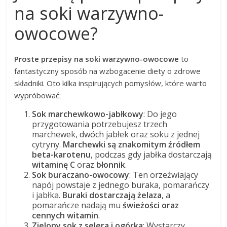
na soki warzywno-
owocowe?
Proste przepisy na soki warzywno-owocowe
to
fantastyczny sposób na wzbogacenie diety o zdrowe
składniki. Oto kilka inspirujących pomysłów, które warto
wypróbować:
Sok marchewkowo-jabłkowy
: Do jego
przygotowania potrzebujesz trzech
marchewek, dwóch jabłek oraz soku z jednej
cytryny.
Marchewki są znakomitym źródłem
beta-karotenu
, podczas gdy jabłka dostarczają
witaminę C
oraz
błonnik
.
Sok buraczano-owocowy
: Ten orzeźwiający
napój powstaje z jednego buraka, pomarańczy
i jabłka.
Buraki dostarczają żelaza
, a
pomarańcze nadają mu
świeżości oraz
cennych witamin
.
Zielony sok z selera i ogórka
: Wystarczy