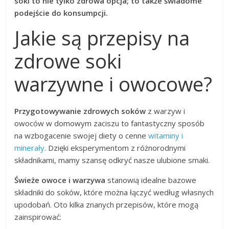
soki to nie tylko zdrowa opcja; to także świadome
podejście do konsumpcji.
Jakie są przepisy na
zdrowe soki
warzywne i owocowe?
Przygotowywanie zdrowych soków
z warzyw i
owoców w domowym zaciszu to fantastyczny sposób
na wzbogacenie swojej diety o cenne
witaminy i
minerały
. Dzięki eksperymentom z różnorodnymi
składnikami, mamy szansę odkryć nasze ulubione smaki.
Świeże owoce i warzywa
stanowią idealne bazowe
składniki do soków, które można łączyć według własnych
upodobań. Oto kilka znanych przepisów, które mogą
zainspirować: