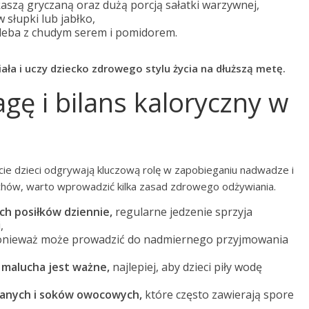
szą gryczaną oraz dużą porcją sałatki warzywnej,
słupki lub jabłko,
leba z chudym serem i pomidorem.
iała i uczy dziecko zdrowego stylu życia na dłuższą metę.
gę i bilans kaloryczny w
ecie dzieci odgrywają kluczową rolę w zapobieganiu nadwadze i
uchów, warto wprowadzić kilka zasad zdrowego odżywiania.
h posiłków dziennie,
regularne jedzenie sprzyja
,
nieważ może prowadzić do nadmiernego przyjmowania
malucha jest ważne,
najlepiej, aby dzieci piły wodę
wanych i soków owocowych,
które często zawierają spore