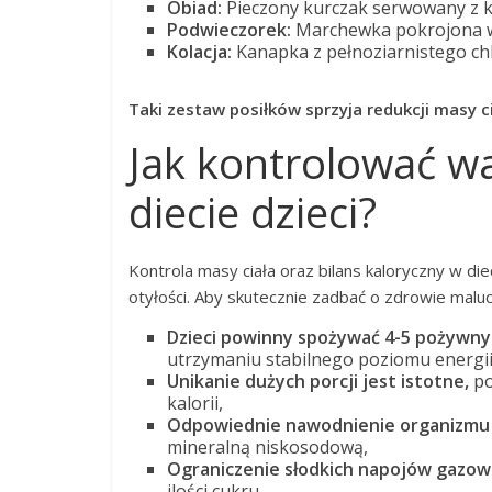
Obiad:
Pieczony kurczak serwowany z ka
Podwieczorek:
Marchewka pokrojona w 
Kolacja:
Kanapka z pełnoziarnistego ch
Taki zestaw posiłków sprzyja redukcji masy c
Jak kontrolować wa
diecie dzieci?
Kontrola masy ciała oraz bilans kaloryczny w di
otyłości. Aby skutecznie zadbać o zdrowie mal
Dzieci powinny spożywać 4-5 pożywnyc
utrzymaniu stabilnego poziomu energii
Unikanie dużych porcji jest istotne,
po
kalorii,
Odpowiednie nawodnienie organizmu 
mineralną niskosodową,
Ograniczenie słodkich napojów gazo
ilości cukru,