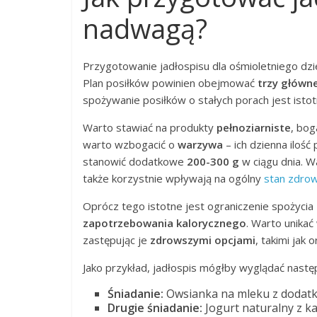
nadwagą?
Przygotowanie jadłospisu dla ośmioletniego dz
Plan posiłków powinien obejmować
trzy główne
spożywanie posiłków o stałych porach jest ist
Warto stawiać na produkty
pełnoziarniste
, bog
warto wzbogacić o
warzywa
– ich dzienna iloś
stanowić dodatkowe
200-300 g
w ciągu dnia. W
także korzystnie wpływają na ogólny
stan zdrow
Oprócz tego istotne jest ograniczenie spożycia
zapotrzebowania kalorycznego
. Warto unikać
zastępując je
zdrowszymi opcjami
, takimi jak 
Jako przykład, jadłospis mógłby wyglądać nastę
Śniadanie:
Owsianka na mleku z dodatk
Drugie śniadanie:
Jogurt naturalny z k