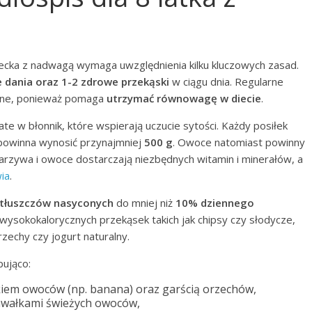
iecka z nadwagą wymaga uwzględnienia kilku kluczowych zasad.
 dania oraz 1-2 zdrowe przekąski
w ciągu dnia. Regularne
otne, ponieważ pomaga
utrzymać równowagę w diecie
.
ate w błonnik, które wspierają uczucie sytości. Każdy posiłek
ć powinna wynosić przynajmniej
500 g
. Owoce natomiast powinny
arzywa i owoce dostarczają niezbędnych witamin i minerałów, a
ia
.
tłuszczów nasyconych
do mniej niż
10% dziennego
 wysokokalorycznych przekąsek takich jak chipsy czy słodycze,
orzechy czy jogurt naturalny.
pująco:
iem owoców (np. banana) oraz garścią orzechów,
awałkami świeżych owoców,