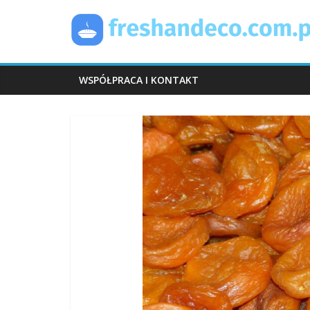
Skip
FreshAndEco
to
content
WSPÓŁPRACA I KONTAKT