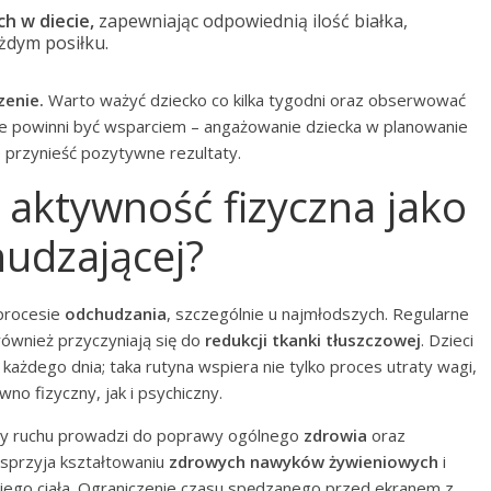
h w diecie,
zapewniając odpowiednią ilość białka,
żdym posiłku.
zenie.
Warto ważyć dziecko co kilka tygodni oraz obserwować
ce powinni być wsparciem – angażowanie dziecka w planowanie
przynieść pozytywne rezultaty.
 aktywność fizyczna jako
hudzającej?
procesie
odchudzania
, szczególnie u najmłodszych. Regularne
 również przyczyniają się do
redukcji tkanki tłuszczowej
. Dzieci
ażdego dnia; taka rutyna wspiera nie tylko proces utraty wagi,
no fizyczny, jak i psychiczny.
y ruchu prowadzi do poprawy ogólnego
zdrowia
oraz
 sprzyja kształtowaniu
zdrowych nawyków żywieniowych
i
jego ciała. Ograniczenie czasu spędzanego przed ekranem z