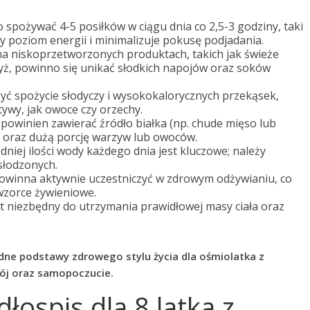
o spożywać 4-5 posiłków w ciągu dnia co 2,5-3 godziny, taki
 poziom energii i minimalizuje pokusę podjadania.
 na niskoprzetworzonych produktach, takich jak świeże
yż, powinno się unikać słodkich napojów oraz soków
zyć spożycie słodyczy i wysokokalorycznych przekąsek,
wy, jak owoce czy orzechy.
 powinien zawierać źródło białka (np. chude mięso lub
) oraz dużą porcję warzyw lub owoców.
edniej ilości wody każdego dnia jest kluczowe; należy
słodzonych.
 powinna aktywnie uczestniczyć w zdrowym odżywianiu, co
zorce żywieniowe.
est niezbędny do utrzymania prawidłowej masy ciała oraz
dne podstawy zdrowego stylu życia dla ośmiolatka z
ój oraz samopoczucie.
łospis dla 8 latka z