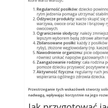
które warto wdrożyć:
Regularność posiłków
: dziecko powinn
rytm jedzenia pomaga utrzymać stabilny
Odżywcze produkty
: warto skupić się
warzywa, owoce oraz kasze i brązowy r
owocowych.
Ograniczenie słodyczy
: należy zmniejs
lepszym wyborem będą zdrowe alternaty
Zbilansowane posiłki
: każdy z posiłków
ryby), złożone węglowodany (np. kasze
Nawodnienie organizmu
: picie odpowi
również unikać napojów gazowanych i 
Zaangażowanie rodziny
: cała rodzina
pomoże dziecku przyswoić pozytywne w
Aktywność fizyczna
: regularny ruch j
wspierania ogólnego zdrowia dziecka.
Przestrzeganie tych wskazówek stworzy soli
nadwagą, wpływając korzystnie na jego rozw
Jak przygotować jad