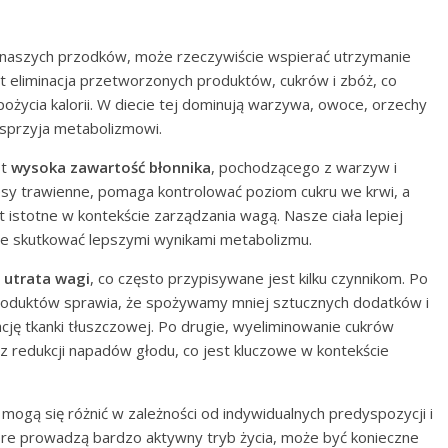
 naszych przodków, może rzeczywiście wspierać utrzymanie
 eliminacja przetworzonych produktów, cukrów i zbóż, co
ożycia kalorii. W diecie tej dominują warzywa, owoce, orzechy
i sprzyja metabolizmowi.
st
wysoka zawartość błonnika
, pochodzącego z warzyw i
y trawienne, pomaga kontrolować poziom cukru we krwi, a
t istotne w kontekście zarządzania wagą. Nasze ciała lepiej
oże skutkować lepszymi wynikami metabolizmu.
a
utrata wagi
, co często przypisywane jest kilku czynnikom. Po
roduktów sprawia, że spożywamy mniej sztucznych dodatków i
ę tkanki tłuszczowej. Po drugie, wyeliminowanie cukrów
raz redukcji napadów głodu, co jest kluczowe w kontekście
 mogą się różnić w zależności od indywidualnych predyspozycji i
 które prowadzą bardzo aktywny tryb życia, może być konieczne