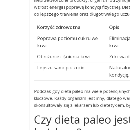
nieprzetworzone produkty, organizm otrzymuje
wzrost energii i poprawę kondycji fizycznej. Die
do lepszego trawienia oraz długotrwałego uczuc
Korzyść zdrowotna
Opis
Poprawa poziomu cukru we
Eliminac
krwi
krwi.
Obniżenie ciśnienia krwi
Zdrowa di
Lepsze samopoczucie
Naturalne
kondycję.
Podczas gdy dieta paleo ma wiele potencjalnych
kluczowe. Każdy organizm jest inny, dlatego w
skonsultowały się z lekarzem lub dietetykiem, b
Czy dieta paleo je