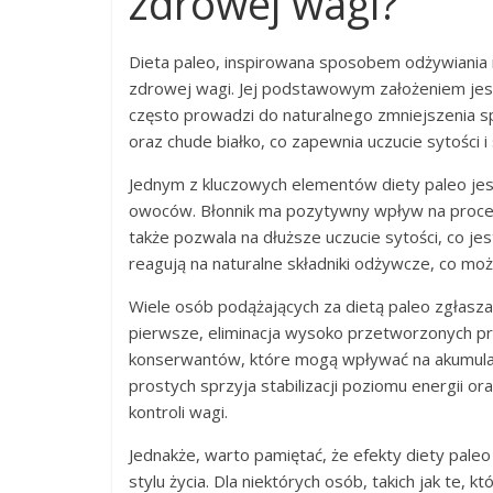
zdrowej wagi?
Dieta paleo, inspirowana sposobem odżywiania
zdrowej wagi. Jej podstawowym założeniem jest
często prowadzi do naturalnego zmniejszenia sp
oraz chude białko, co zapewnia uczucie sytości 
Jednym z kluczowych elementów diety paleo je
owoców. Błonnik ma pozytywny wpływ na proces
także pozwala na dłuższe uczucie sytości, co jes
reagują na naturalne składniki odżywcze, co m
Wiele osób podążających za dietą paleo zgłasz
pierwsze, eliminacja wysoko przetworzonych p
konserwantów, które mogą wpływać na akumulacj
prostych sprzyja stabilizacji poziomu energii o
kontroli wagi.
Jednakże, warto pamiętać, że efekty diety paleo
stylu życia. Dla niektórych osób, takich jak te,