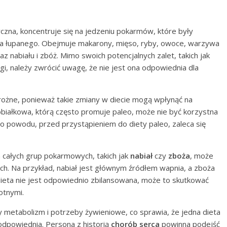
yczna, koncentruje się na jedzeniu pokarmów, które były
ia łupanego. Obejmuje makarony, mięso, ryby, owoce, warzywa
z nabiału i zbóż. Mimo swoich potencjalnych zalet, takich jak
, należy zwrócić uwagę, że nie jest ona odpowiednia dla
ożne, ponieważ takie zmiany w diecie mogą wpłynąć na
białkowa, którą często promuje paleo, może nie być korzystna
go powodu, przed przystąpieniem do diety paleo, zaleca się
a całych grup pokarmowych, takich jak
nabiał
czy
zboża
, może
. Na przykład, nabiał jest głównym źródłem wapnia, a zboża
i dieta nie jest odpowiednio zbilansowana, może to skutkować
otnymi.
 metabolizm i potrzeby żywieniowe, co sprawia, że jedna dieta
eodpowiednia. Persona z historią
chorób serca
powinna podejść