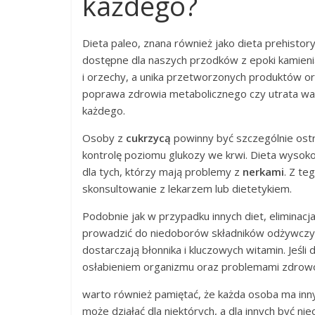
każdego?
Dieta paleo, znana również jako dieta prehistor
dostępne dla naszych przodków z epoki kamien
i orzechy, a unika przetworzonych produktów ora
poprawa zdrowia metabolicznego czy utrata wagi
każdego.
Osoby z
cukrzycą
powinny być szczególnie ostr
kontrolę poziomu glukozy we krwi. Dieta wysoko
dla tych, którzy mają problemy z
nerkami
. Z te
skonsultowanie z lekarzem lub dietetykiem.
Podobnie jak w przypadku innych diet, eliminacj
prowadzić do niedoborów składników odżywczych
dostarczają błonnika i kluczowych witamin. Jeśl
osłabieniem organizmu oraz problemami zdrow
warto również pamiętać, że każda osoba ma inny
może działać dla niektórych, a dla innych być ni