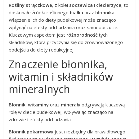
Rośliny strączkowe
, z kolei
soczewica
i
ciecierzyca
, to
doskonałe źródła roślinnego
białka
oraz
błonnika
.
Włączenie ich do diety pudełkowej może znacząco
wpłynąć na efekty odchudzania oraz samopoczucie.
Kluczowym aspektem jest
różnorodność
tych
składników, która przyczynia się do zrównoważonego
podejścia do diety redukcyjnej.
Znaczenie błonnika,
witamin i składników
mineralnych
Błonnik
,
witaminy
oraz
minerały
odgrywają kluczową
rolę w diecie pudełkowej, wpływając znacząco na
zdrowie i efekty odchudzania.
Błonnik pokarmowy
jest niezbędny dla prawidłowego
funkcjonowania układu pokarmowego.
Reguluje apetyt
,