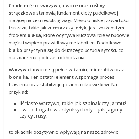
Chude mięso
,
warzywa
,
owoce
oraz
rośliny
strączkowe
stanowią fundament diety pudełkowej
mającej na celu redukcję wagi. Mięso o niskiej zawartości
tłuszczu, takie jak
kurczak
czy
indyk
, jest znakomitym
źródłem
białka
, które odgrywa kluczową rolę w budowie
mięśni i wspiera prawidłowy metabolizm. Dodatkowo
białko
przyczynia się do dłuższego uczucia sytości, co
ma znaczenie podczas odchudzania.
Warzywa
i
owoce
są pełne
witamin
,
minerałów
oraz
błonnika
. Ten ostatni element wspomaga proces
trawienia oraz stabilizuje poziom cukru we krwi. Na
przykład:
liściaste warzywa, takie jak
szpinak
czy
jarmuż
,
owoce bogate w antyoksydanty – jak
jagody
czy
cytrusy
.
te składniki pozytywnie wpływają na nasze zdrowie.