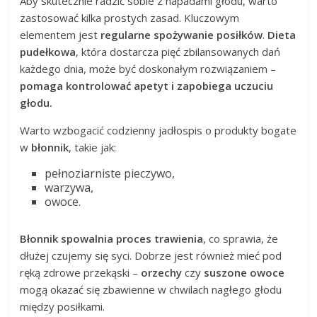
Aby skutecznie radzić sobie z napadami głodu, warto
zastosować kilka prostych zasad. Kluczowym
elementem jest
regularne spożywanie posiłków
.
Dieta
pudełkowa
, która dostarcza pięć zbilansowanych dań
każdego dnia, może być doskonałym rozwiązaniem –
pomaga kontrolować apetyt i zapobiega uczuciu
głodu.
Warto wzbogacić codzienny jadłospis o produkty bogate
w
błonnik
, takie jak:
pełnoziarniste pieczywo,
warzywa,
owoce.
Błonnik spowalnia proces trawienia
, co sprawia, że
dłużej czujemy się syci. Dobrze jest również mieć pod
ręką zdrowe przekąski –
orzechy
czy
suszone owoce
mogą okazać się zbawienne w chwilach nagłego głodu
między posiłkami.