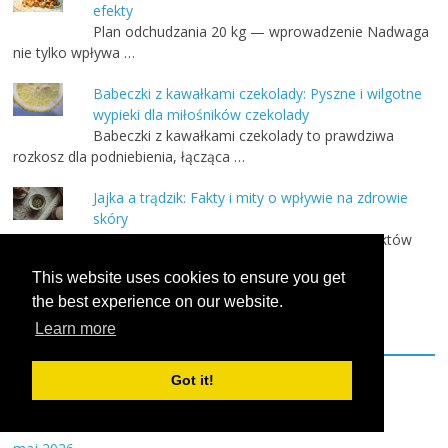
efekty
Plan odchudzania 20 kg — wprowadzenie Nadwaga
nie tylko wpływa …
Babeczki z kawałkami czekolady: Pyszne i wilgotne
wypieki dla miłośników czekolady
Babeczki z kawałkami czekolady to prawdziwa
rozkosz dla podniebienia, łącząca …
Jajka a trądzik: Fakty i mity o wpływie na zdrowie
skóry
Jajka są jednym z najpopularniejszych produktów
spożywczych, ale ich wpływ …
This website uses cookies to ensure you get
the best experience on our website.
Learn more
Archiwa
Got it!
sierpień 2026
lipiec 2026