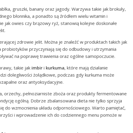
błka, gruszki, banany oraz jagody. Warzywa takie jak brokuły,
dnego błonnika, a ponadto są źródłem wielu witamin i
kie jak owies czy brązowy ryż, stanowią kolejne doskonałe
it.
erającej zdrowie jelit. Można je znaleźć w produktach takich jak
ła probiotyków przyczyniają się do odbudowy i utrzymania
pływać na poprawę trawienia oraz ogólne samopoczucie.
prawy, takie jak
imbir
i
kurkuma
, które mają działanie
godzi dolegliwości żołądkowe, podczas gdy kurkuma może
iwzapalne oraz antyoksydacyjne.
 orzechy, pełnoziarniste zboża oraz produkty fermentowane
ondycję ogólną. Dobrze zbalansowana dieta nie tylko sprzyja
 się do wzmocnienia układu odpornościowego. Warto pamiętać,
korzyści i wprowadzenie ich do codziennego menu pomoże w