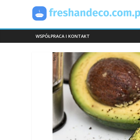
Skip
FreshAndEco
to
content
WSPÓŁPRACA I KONTAKT