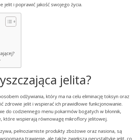
 jelit i poprawić jakość swojego życia.
zającej?
?
yszczająca jelita?
posobem odżywiania, który ma na celu eliminację toksyn oraz
 zdrowie jelit i wspierać ich prawidłowe funkcjonowanie.
nie do codziennego menu pokarmów bogatych w błonnik,
e, które wspierają równowagę mikroflory jelitowej.
rzywa, pełnoziarniste produkty zbożowe oraz nasiona, są
o wspomaga trawienie, ale także zwiększa perystaltykę jelit, co