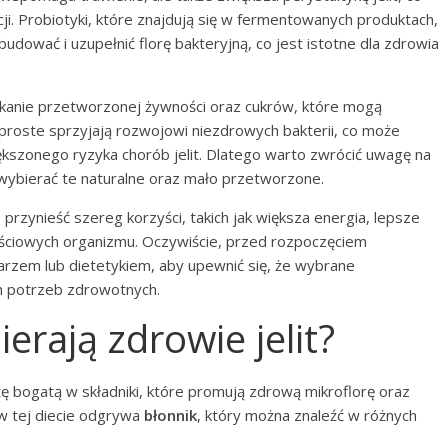
cji. Probiotyki, które znajdują się w fermentowanych produktach,
dbudować i uzupełnić florę bakteryjną, co jest istotne dla zdrowia
nikanie przetworzonej żywności oraz cukrów, które mogą
 proste sprzyjają rozwojowi niezdrowych bakterii, co może
szonego ryzyka chorób jelit. Dlatego warto zwrócić uwagę na
 wybierać te naturalne oraz mało przetworzone.
przynieść szereg korzyści, takich jak większa energia, lepsze
ściowych organizmu. Oczywiście, przed rozpoczęciem
ekarzem lub dietetykiem, aby upewnić się, że wybrane
h potrzeb zdrowotnych.
erają zdrowie jelit?
tę bogatą w składniki, które promują zdrową mikroflorę oraz
w tej diecie odgrywa
błonnik
, który można znaleźć w różnych