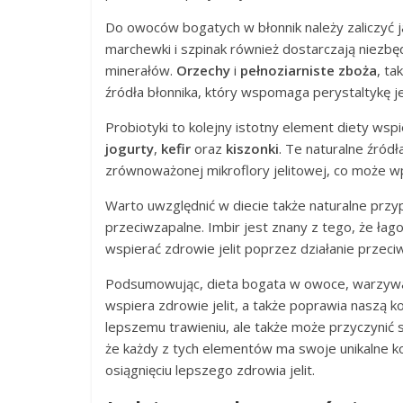
Do owoców bogatych w błonnik należy zaliczyć ja
marchewki i szpinak również dostarczają niezbę
minerałów.
Orzechy
i
pełnoziarniste zboża
, ta
źródła błonnika, który wspomaga perystaltykę jel
Probiotyki to kolejny istotny element diety wspi
jogurty
,
kefir
oraz
kiszonki
. Te naturalne źród
zrównoważonej mikroflory jelitowej, co może w
Warto uwzględnić w diecie także naturalne przy
przeciwzapalne. Imbir jest znany z tego, że ła
wspierać zdrowie jelit poprzez działanie przec
Podsumowując, dieta bogata w owoce, warzywa,
wspiera zdrowie jelit, a także poprawia naszą k
lepszemu trawieniu, ale także może przyczynić
że każdy z tych elementów ma swoje unikalne 
osiągnięciu lepszego zdrowia jelit.