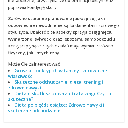
metaboliczne, przyczynia się do eliminacji toksyn oraz
poprawia kondycję skóry.
Zarówno staranne planowanie jadłospisu, jak i
odpowiednie nawodnienie
są fundamentami zdrowego
stylu życia. Dbałość o te aspekty sprzyja
osiągnięciu
wymarzonej sylwetki oraz lepszemu samopoczuciu
.
Korzyści płynące z tych działań mają wymiar zarówno
fizyczny, jak i psychiczny
.
Może Cię zainteresować
Gruszki – odkryj ich witaminy i zdrowotne
właściwości
Skuteczne odchudzanie: dieta, trening i
zdrowe nawyki
Dieta niskotłuszczowa a utrata wagi: Czy to
skuteczne?
Dieta po pięćdziesiątce: Zdrowe nawyki i
skuteczne odchudzanie