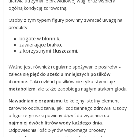
ułatwia utrzymanie prawidłowej wagi oraz wspiera
ogólną kondycję zdrowotną.
Osoby z tym typem figury powinny zwracać uwagę na
produkty:
bogate w
błonnik
,
zawierające
białko
,
z korzystnymi
tłuszczami
.
Ważne jest również regularne spożywanie posiłków –
zaleca się
pięć do sześciu mniejszych posiłków
dziennie
. Taki rozkład posiłków nie tylko stymuluje
metabolizm
, ale także zapobiega nagłym atakom głodu.
Nawadnianie organizmu
to kolejny istotny element
zarówno odchudzania, jak i codziennego zdrowia. Osoby
o figurze gruszki powinny dążyć do wypijania
co
najmniej dwóch litrów wody każdego dnia
.
Odpowiednia ilość płynów wspomaga procesy