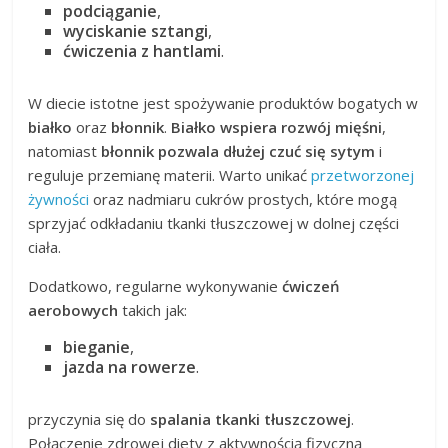
podciąganie
,
wyciskanie sztangi
,
ćwiczenia z hantlami
.
W diecie istotne jest spożywanie produktów bogatych w
białko
oraz
błonnik
.
Białko wspiera rozwój mięśni
,
natomiast
błonnik pozwala dłużej czuć się sytym
i
reguluje przemianę materii. Warto unikać
przetworzonej
żywności
oraz nadmiaru cukrów prostych, które mogą
sprzyjać odkładaniu tkanki tłuszczowej w dolnej części
ciała.
Dodatkowo, regularne wykonywanie
ćwiczeń
aerobowych
takich jak:
bieganie
,
jazda na rowerze
.
przyczynia się do
spalania tkanki tłuszczowej
.
Połączenie zdrowej diety z aktywnością fizyczną