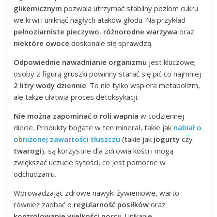
glikemicznym
pozwala utrzymać stabilny poziom cukru
we krwi i uniknąć nagłych ataków głodu. Na przykład
pełnoziarniste pieczywo
,
różnorodne warzywa
oraz
niektóre owoce
doskonale się sprawdzą.
Odpowiednie nawadnianie organizmu
jest kluczowe;
osoby z figurą gruszki powinny starać się pić co najmniej
2 litry wody dziennie
. To nie tylko wspiera metabolizm,
ale także ułatwia proces detoksykacji.
Nie można zapominać o roli wapnia
w codziennej
diecie. Produkty bogate w ten minerał, takie jak
nabiał o
obniżonej zawartości tłuszczu
(takie jak
jogurty
czy
twarogi
), są korzystne dla zdrowia kości i mogą
zwiększać uczucie sytości, co jest pomocne w
odchudzaniu.
Wprowadzając zdrowe nawyki żywieniowe, warto
również zadbać o
regularność posiłków
oraz
kontrolowanie wielkości porcji
. Unikanie