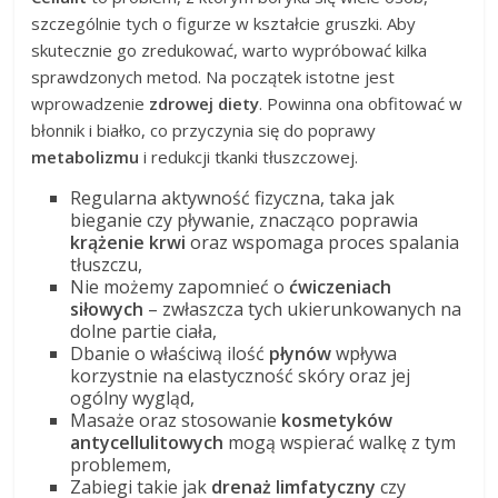
szczególnie tych o figurze w kształcie gruszki. Aby
skutecznie go zredukować, warto wypróbować kilka
sprawdzonych metod. Na początek istotne jest
wprowadzenie
zdrowej diety
. Powinna ona obfitować w
błonnik i białko, co przyczynia się do poprawy
metabolizmu
i redukcji tkanki tłuszczowej.
Regularna aktywność fizyczna, taka jak
bieganie czy pływanie, znacząco poprawia
krążenie krwi
oraz wspomaga proces spalania
tłuszczu,
Nie możemy zapomnieć o
ćwiczeniach
siłowych
– zwłaszcza tych ukierunkowanych na
dolne partie ciała,
Dbanie o właściwą ilość
płynów
wpływa
korzystnie na elastyczność skóry oraz jej
ogólny wygląd,
Masaże oraz stosowanie
kosmetyków
antycellulitowych
mogą wspierać walkę z tym
problemem,
Zabiegi takie jak
drenaż limfatyczny
czy