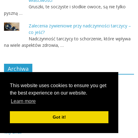
właściwości
Gruszki, te soczyste i słodkie owoce, są nie tylko
pyszną …
Zalecenia żywieniowe przy nadczynności tarczycy –
co jeść?
Nadczynność tarczycy to schorzenie, które wpływa
na wiele aspektów zdrowia, …
Archiwa
lipiec 2026
This website uses cookies to ensure you get
the best experience on our website.
maj 2026
Learn more
październik 2025
sierpień 2025
Got it!
kwiecień 2025
luty 2025