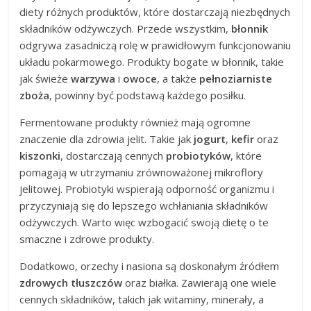
diety różnych produktów, które dostarczają niezbędnych
składników odżywczych. Przede wszystkim,
błonnik
odgrywa zasadniczą rolę w prawidłowym funkcjonowaniu
układu pokarmowego. Produkty bogate w błonnik, takie
jak świeże
warzywa
i
owoce
, a także
pełnoziarniste
zboża
, powinny być podstawą każdego posiłku.
Fermentowane produkty również mają ogromne
znaczenie dla zdrowia jelit. Takie jak
jogurt
,
kefir
oraz
kiszonki
, dostarczają cennych
probiotyków
, które
pomagają w utrzymaniu zrównoważonej mikroflory
jelitowej. Probiotyki wspierają odporność organizmu i
przyczyniają się do lepszego wchłaniania składników
odżywczych. Warto więc wzbogacić swoją dietę o te
smaczne i zdrowe produkty.
Dodatkowo, orzechy i nasiona są doskonałym źródłem
zdrowych tłuszczów
oraz białka. Zawierają one wiele
cennych składników, takich jak witaminy, minerały, a