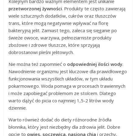
Kolejnym bardzo ważnym elementem jest unikanie
przetworzonej żywności
. Produkty te często zawierają
wiele sztucznych dodatków, cukrów oraz tłuszczów
trans, które mogą negatywnie wpływać na florę
bakteryjną jelit. Zamiast tego, zaleca się sięganie po
świeże owoce, warzywa, pełnoziarniste produkty
zbożowe i zdrowe tłuszcze, które sprzyjają
dobrostanowi pleśni jelitowych.
Nie można też zapomnieć o
odpowiedniej ilości wody
.
Nawodnienie organizmu jest kluczowe dla prawidłowego
funkcjonowania wszystkich układów, w tym układu
pokarmowego. Woda pomaga w procesach trawiennych
i może zapobiegać problemom ze stolcem. Dlatego
warto dążyć do picia co najmniej 1,5-2 litrów wody
dziennie.
Warto również dodać do diety różnorodne źródła
błonnika, który jest niezbędny dla zdrowia jelit. Dobre
opcje to
owies, soczewica, nasiona chia
i orzechy,