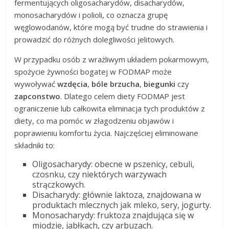
fermentujących oligosacharydów, disacharydów,
monosacharydów i polioli, co oznacza grupę
węglowodanów, które mogą być trudne do strawienia i
prowadzić do różnych dolegliwości jelitowych.
W przypadku osób z wrażliwym układem pokarmowym,
spożycie żywności bogatej w FODMAP może
wywoływać
wzdęcia
,
bóle brzucha
,
biegunki
czy
zapconstwo
. Dlatego celem diety FODMAP jest
ograniczenie lub całkowita eliminacja tych produktów z
diety, co ma pomóc w złagodzeniu objawów i
poprawieniu komfortu życia. Najczęściej eliminowane
składniki to:
Oligosacharydy: obecne w pszenicy, cebuli,
czosnku, czy niektórych warzywach
strączkowych.
Disacharydy: głównie laktoza, znajdowana w
produktach mlecznych jak mleko, sery, jogurty.
Monosacharydy: fruktoza znajdująca się w
miodzie, jabłkach, czy arbuzach.