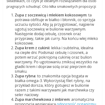
składnikach, co czyni je idealnym rozwiązaniem dla osób
pragnących schudnąć. Oto kilka smakowitych propozycji:
Zupa z soczewicą i mlekiem kokosowym
: ta
potrawa obfituje w białko i błonnik, co sprzyja
uczuciu sytości. Aby ją przygotować, najpierw
ugotuj soczewicę w bulionie warzywnym.
Następnie dodaj cebulę, czosnek oraz
przyprawy, takie jak curry. Na końcu wlej mleko
kokosowe.
Zupa krem z cukinii
: lekka i subtelna, idealna
na ciepłe dni. Podsmaż cebulę i czosnek, a
potem wrzuć pokrojoną cukinię oraz bulion
warzywny. Po ugotowaniu zmiksuj wszystko na
gładki krem i dopraw solą oraz pieprzem do
smaku.
Zupa rybna
: to znakomita opcja bogata w
białka omega-3. Wykorzystaj filet rybny, na
przykład dorsza, który gotujesz w bulionie
razem z takimi warzywami jak marchewka czy
seler naciowy.
Zupa marchewkowa z imbirem
: aromatyczna
propozycja wspierająca
odporność organizmu
.