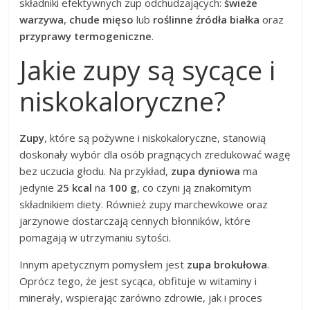
składniki efektywnych zup odchudzających:
świeże
warzywa
,
chude mięso
lub
roślinne źródła białka
oraz
przyprawy termogeniczne
.
Jakie zupy są sycące i
niskokaloryczne?
Zupy
, które są pożywne i niskokaloryczne, stanowią
doskonały wybór dla osób pragnących zredukować wagę
bez uczucia głodu. Na przykład,
zupa dyniowa
ma
jedynie
25 kcal
na
100 g
, co czyni ją znakomitym
składnikiem diety. Również zupy marchewkowe oraz
jarzynowe dostarczają cennych błonników, które
pomagają w utrzymaniu sytości.
Innym apetycznym pomysłem jest
zupa brokułowa
.
Oprócz tego, że jest sycąca, obfituje w witaminy i
minerały, wspierając zarówno zdrowie, jak i proces