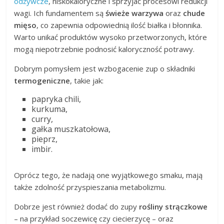
odżywcze
, niskokaloryczne i sprzyjać procesowi redukcji
wagi. Ich fundamentem są
świeże warzywa
oraz
chude
mięso
, co zapewnia odpowiednią ilość białka i błonnika.
Warto unikać produktów wysoko przetworzonych, które
mogą niepotrzebnie podnosić kaloryczność potrawy.
Dobrym pomysłem jest wzbogacenie zup o składniki
termogeniczne
, takie jak:
papryka chili,
kurkuma,
curry,
gałka muszkatołowa,
pieprz,
imbir.
Oprócz tego, że nadają one wyjątkowego smaku, mają
także zdolność przyspieszania metabolizmu.
Dobrze jest również dodać do zupy
rośliny strączkowe
– na przykład soczewicę czy ciecierzycę – oraz