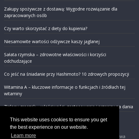
Zakupy spożywcze z dostawą: Wygodne rozwiązanie dla
zapracowanych osób
Czy warto skorzystać z diety do kupienia?
Niesamowite wartości odżywcze kaszy jaglanej
Sałata rzymska – zdrowotne właściwości i korzyści
odchudzające
Co jeść na śniadanie przy Hashimoto? 10 zdrowych propozycji
Witamina A – kluczowe informacje o funkcjach i źródłach tej
witaminy
Zielony groszek – właściwości, zastosowanie i przepisy na dania
This website uses cookies to ensure you get
the best experience on our website.
Learn more
Prawa autorskie © 2026
FreshAndEco
. Wszystkie prawa