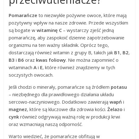
Pomarańcze
to niezwykle pożywne owoce, które mają
pozytywny wpływ na nasze zdrowie. Przede wszystkim
są bogate w
witaminę C
– wystarczy zjeść jedną
pomarańczę, aby zaspokoić dzienne zapotrzebowanie
organizmu na ten ważny składnik. Oprócz tego,
dostarczają również witamin z grupy B, takich jak
B1
,
B2
,
B3
i
B6
oraz
kwas foliowy
. Nie można zapomnieć o
witaminach
A
i
E
, które również znajdziemy w tych
soczystych owocach.
Jeśli chodzi o minerały, pomarańcze są źródłem
potasu
– niezbędnego dla prawidłowego działania układu
sercowo-naczyniowego. Dodatkowo zawierają
wapń
i
magnez
, które są kluczowe dla zdrowia kości.
Żelazo
i
cynk
również odgrywają ważną rolę w produkcji krwi
oraz wzmacniają naszą odporność.
Warto wiedzieć, że pomarańcze obfitują w