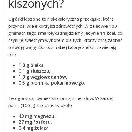
kiszonych?
Ogórki kiszone
to niskokaloryczna przekąska, która
przynosi wiele korzyści zdrowotnych. W zaledwie 100
gramach tego smakołyku znajdziemy jedynie
11 kcal
, co
czyni je świetnym wyborem dla tych, którzy chcą zadbać
o swoją wagę. Oprócz niskiej kaloryczności, zawierają
one:
1,0 g białka
,
0,1 g tłuszczu
,
1,9 g węglowodanów
,
0,5 g błonnika pokarmowego
.
Te ogórki są również skarbnicą minerałów. W każdej
porcji (100 g) znajdziemy około:
43 mg magnezu
,
27 mg fosforu
,
0,4 mg żelaza
.