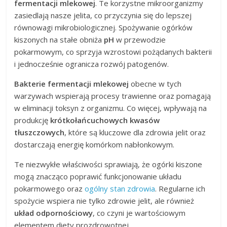
fermentacji mlekowej
. Te korzystne mikroorganizmy
zasiedlają nasze jelita, co przyczynia się do lepszej
równowagi mikrobiologicznej. Spożywanie ogórków
kiszonych na stałe obniża
pH
w przewodzie
pokarmowym, co sprzyja wzrostowi pożądanych bakterii
i jednocześnie ogranicza rozwój patogenów.
Bakterie fermentacji mlekowej
obecne w tych
warzywach wspierają procesy trawienne oraz pomagają
w eliminacji toksyn z organizmu. Co więcej, wpływają na
produkcję
krótkołańcuchowych kwasów
tłuszczowych
, które są kluczowe dla zdrowia jelit oraz
dostarczają energię komórkom nabłonkowym.
Te niezwykłe właściwości sprawiają, że ogórki kiszone
mogą znacząco poprawić funkcjonowanie układu
pokarmowego oraz
ogólny stan zdrowia
. Regularne ich
spożycie wspiera nie tylko zdrowie jelit, ale również
układ odpornościowy
, co czyni je wartościowym
elementem diety prozdrowotnej.