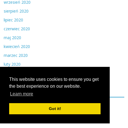
wrzesień 2020
sierpień 2020
lipiec 2020
czerwiec 2020
maj 2020
kwiecień 2020
marzec 2020
luty 2020
styczeń 2020
This website uses cookies to ensure you get
the best experience on our website.
Kategorie
Learn more
Dieta
Got it!
Inne