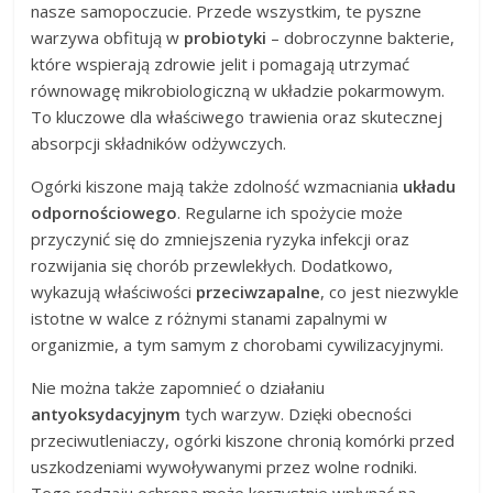
nasze samopoczucie. Przede wszystkim, te pyszne
warzywa obfitują w
probiotyki
– dobroczynne bakterie,
które wspierają zdrowie jelit i pomagają utrzymać
równowagę mikrobiologiczną w układzie pokarmowym.
To kluczowe dla właściwego trawienia oraz skutecznej
absorpcji składników odżywczych.
Ogórki kiszone mają także zdolność wzmacniania
układu
odpornościowego
. Regularne ich spożycie może
przyczynić się do zmniejszenia ryzyka infekcji oraz
rozwijania się chorób przewlekłych. Dodatkowo,
wykazują właściwości
przeciwzapalne
, co jest niezwykle
istotne w walce z różnymi stanami zapalnymi w
organizmie, a tym samym z chorobami cywilizacyjnymi.
Nie można także zapomnieć o działaniu
antyoksydacyjnym
tych warzyw. Dzięki obecności
przeciwutleniaczy, ogórki kiszone chronią komórki przed
uszkodzeniami wywoływanymi przez wolne rodniki.
Tego rodzaju ochrona może korzystnie wpłynąć na