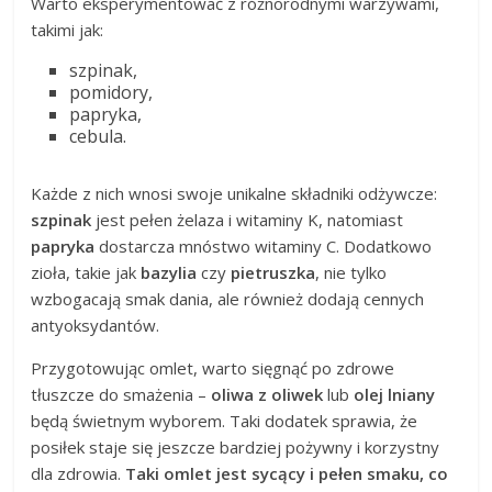
Warto eksperymentować z różnorodnymi warzywami,
takimi jak:
szpinak,
pomidory,
papryka,
cebula.
Każde z nich wnosi swoje unikalne składniki odżywcze:
szpinak
jest pełen żelaza i witaminy K, natomiast
papryka
dostarcza mnóstwo witaminy C. Dodatkowo
zioła, takie jak
bazylia
czy
pietruszka
, nie tylko
wzbogacają smak dania, ale również dodają cennych
antyoksydantów.
Przygotowując omlet, warto sięgnąć po zdrowe
tłuszcze do smażenia –
oliwa z oliwek
lub
olej lniany
będą świetnym wyborem. Taki dodatek sprawia, że
posiłek staje się jeszcze bardziej pożywny i korzystny
dla zdrowia.
Taki omlet jest sycący i pełen smaku, co