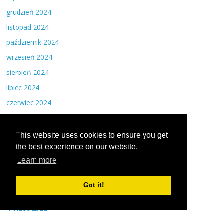
grudzień 2024
listopad 2024
październik 2024
wrzesień 2024
sierpień 2024
lipiec 2024
czerwiec 2024
maj 2024
kwiecień 2024
This website uses cookies to ensure you get
the best experience on our website.
marzec 2024
Learn more
kwiecień 2023
listopad 2022
Got it!
kwiecień 2022
marzec 2022