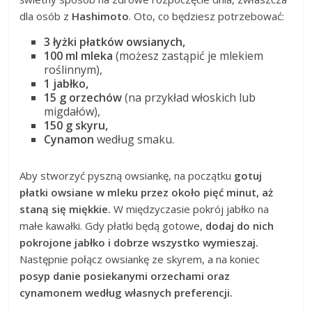
dla osób z
Hashimoto
. Oto, co będziesz potrzebować:
3 łyżki płatków owsianych,
100 ml mleka
(możesz zastąpić je mlekiem
roślinnym),
1 jabłko,
15 g orzechów
(na przykład włoskich lub
migdałów),
150 g skyru,
Cynamon
według smaku.
Aby stworzyć pyszną owsiankę, na początku
gotuj
płatki owsiane w mleku przez około pięć minut, aż
staną się miękkie.
W międzyczasie pokrój jabłko na
małe kawałki. Gdy płatki będą gotowe,
dodaj do nich
pokrojone jabłko i dobrze wszystko wymieszaj.
Następnie połącz owsiankę ze skyrem, a na koniec
posyp danie posiekanymi orzechami oraz
cynamonem według własnych preferencji.