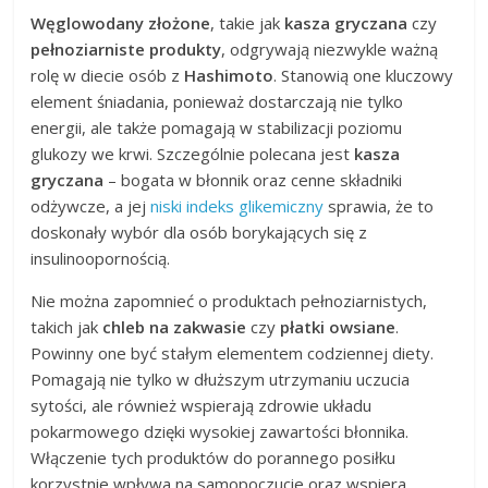
Węglowodany złożone
, takie jak
kasza gryczana
czy
pełnoziarniste produkty
, odgrywają niezwykle ważną
rolę w diecie osób z
Hashimoto
. Stanowią one kluczowy
element śniadania, ponieważ dostarczają nie tylko
energii, ale także pomagają w stabilizacji poziomu
glukozy we krwi. Szczególnie polecana jest
kasza
gryczana
– bogata w błonnik oraz cenne składniki
odżywcze, a jej
niski indeks glikemiczny
sprawia, że to
doskonały wybór dla osób borykających się z
insulinoopornością.
Nie można zapomnieć o produktach pełnoziarnistych,
takich jak
chleb na zakwasie
czy
płatki owsiane
.
Powinny one być stałym elementem codziennej diety.
Pomagają nie tylko w dłuższym utrzymaniu uczucia
sytości, ale również wspierają zdrowie układu
pokarmowego dzięki wysokiej zawartości błonnika.
Włączenie tych produktów do porannego posiłku
korzystnie wpływa na samopoczucie oraz wspiera