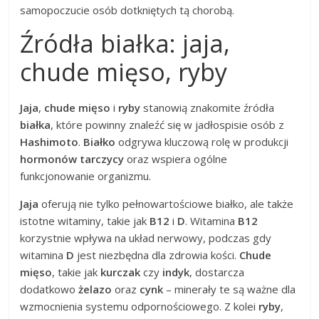
samopoczucie osób dotkniętych tą chorobą.
Źródła białka: jaja,
chude mięso, ryby
Jaja
,
chude mięso
i
ryby
stanowią znakomite źródła
białka
, które powinny znaleźć się w jadłospisie osób z
Hashimoto
.
Białko
odgrywa kluczową rolę w produkcji
hormonów tarczycy
oraz wspiera ogólne
funkcjonowanie organizmu.
Jaja
oferują nie tylko pełnowartościowe białko, ale także
istotne witaminy, takie jak
B12
i
D
. Witamina
B12
korzystnie wpływa na układ nerwowy, podczas gdy
witamina
D
jest niezbędna dla zdrowia kości.
Chude
mięso
, takie jak
kurczak
czy
indyk
, dostarcza
dodatkowo
żelazo
oraz
cynk
– minerały te są ważne dla
wzmocnienia systemu odpornościowego. Z kolei
ryby
,