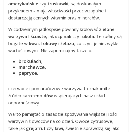
amerykańskie
czy
truskawki
, są doskonałym
przykładem – mają właściwości przeciwzapalne i
dostarczają cennych witamin oraz minerałów.
W codziennym jadłospisie powinny królować
zielone
warzywa liściaste
, jak
szpinak
czy
rukola
. Te rośliny są
bogate w
kwas foliowy
i
żelazo
, co czyni je niezwykle
wartościowymi. Nie zapominajmy także o:
brokułach
,
marchewce
,
papryce
.
czerwone i pomarańczowe warzywa to znakomite
źródło
karotenoidów
wspierających nasz układ
odpornościowy.
Warto pamiętać o zasadzie spożywania większej ilości
warzyw niż owoców na co dzień. Owoce cytrusowe,
takie jak
grejpfrut
czy
kiwi
, świetnie sprawdzą się jako