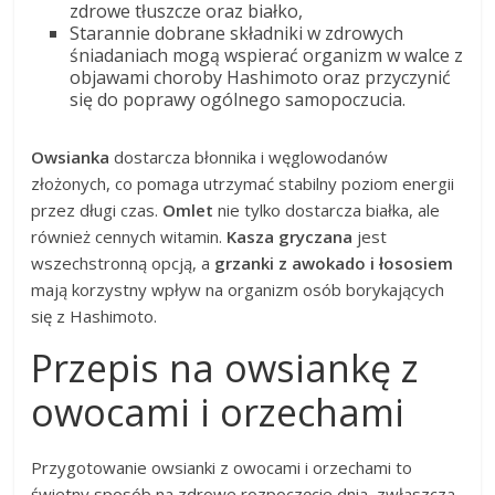
zdrowe tłuszcze oraz białko,
Starannie dobrane składniki w zdrowych
śniadaniach mogą wspierać organizm w walce z
objawami choroby Hashimoto oraz przyczynić
się do poprawy ogólnego samopoczucia.
Owsianka
dostarcza błonnika i węglowodanów
złożonych, co pomaga utrzymać stabilny poziom energii
przez długi czas.
Omlet
nie tylko dostarcza białka, ale
również cennych witamin.
Kasza gryczana
jest
wszechstronną opcją, a
grzanki z awokado i łososiem
mają korzystny wpływ na organizm osób borykających
się z Hashimoto.
Przepis na owsiankę z
owocami i orzechami
Przygotowanie owsianki z owocami i orzechami to
świetny sposób na zdrowe rozpoczęcie dnia, zwłaszcza