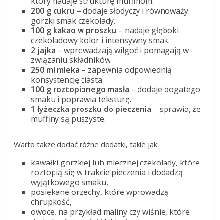
który nadaje strukturę muffinom.
200 g cukru
– dodaje słodyczy i równoważy
gorzki smak czekolady.
100 g kakao w proszku
– nadaje głęboki
czekoladowy kolor i intensywny smak.
2 jajka
– wprowadzają wilgoć i pomagają w
związaniu składników.
250 ml mleka
– zapewnia odpowiednią
konsystencję ciasta.
100 g roztopionego masła
– dodaje bogatego
smaku i poprawia teksturę.
1 łyżeczka proszku do pieczenia
– sprawia, że
muffiny są puszyste.
Warto także dodać różne dodatki, takie jak:
kawałki gorzkiej lub mlecznej czekolady, które
roztopią się w trakcie pieczenia i dodadzą
wyjątkowego smaku,
posiekane orzechy, które wprowadzą
chrupkość,
owoce, na przykład maliny czy wiśnie, które