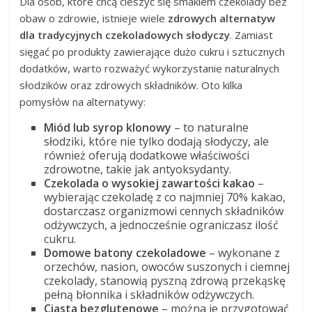
Dla osób, które chcą cieszyć się smakiem czekolady bez
obaw o zdrowie, istnieje wiele
zdrowych alternatyw
dla tradycyjnych czekoladowych słodyczy
. Zamiast
sięgać po produkty zawierające dużo cukru i sztucznych
dodatków, warto rozważyć wykorzystanie naturalnych
słodzików oraz zdrowych składników. Oto kilka
pomysłów na alternatywy:
Miód lub syrop klonowy
– to naturalne
słodziki, które nie tylko dodają słodyczy, ale
również oferują dodatkowe właściwości
zdrowotne, takie jak antyoksydanty.
Czekolada o wysokiej zawartości kakao
–
wybierając czekoladę z co najmniej 70% kakao,
dostarczasz organizmowi cennych składników
odżywczych, a jednocześnie ograniczasz ilość
cukru.
Domowe batony czekoladowe
– wykonane z
orzechów, nasion, owoców suszonych i ciemnej
czekolady, stanowią pyszną zdrową przekąskę
pełną błonnika i składników odżywczych.
Ciasta bezglutenowe
– można je przygotować