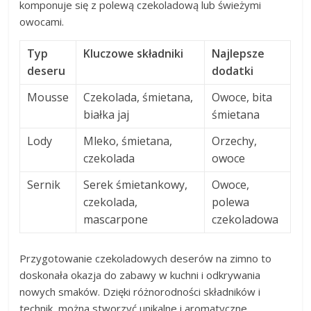
komponuje się z polewą czekoladową lub świeżymi
owocami.
Typ
Kluczowe składniki
Najlepsze
deseru
dodatki
Mousse
Czekolada, śmietana,
Owoce, bita
białka jaj
śmietana
Lody
Mleko, śmietana,
Orzechy,
czekolada
owoce
Sernik
Serek śmietankowy,
Owoce,
czekolada,
polewa
mascarpone
czekoladowa
Przygotowanie czekoladowych deserów na zimno to
doskonała okazja do zabawy w kuchni i odkrywania
nowych smaków. Dzięki różnorodności składników i
technik, można stworzyć unikalne i aromatyczne