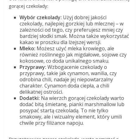
gorącej czekolady:
Wybór czekolady:
Użyj dobrej jakości
czekolady, najlepiej gorzkiej lub mlecznej – w
zależności od tego, czy preferujesz mniej czy
bardziej słodki smak. Można także wykorzystać
kakao w proszku dla lżejszej wersji.
Mleko:
Możesz użyć mleka krowiego, ale
również roślinnego jak migdałowe, sojowe czy
kokosowe, co doda unikalnego smaku.
Przyprawy:
Wzbogacenie czekolady o
przyprawy, takie jak cynamon, wanilia, czy
odrobina chili, nadaje jej niepowtarzalny
charakter. Cynamon doda ciepła, a chili
delikatnej ostrości.
Dodatki:
Na wierzch gorącej czekolady warto
dodać bitą śmietanę, pianki marshmallow lub
posypać startą czekoladą. To nie tylko
smakowy, ale i wizualny element, który umili
chwile przy filiżance napoju.
Przygotowując gorącą czekoladę, warto pamiętać o