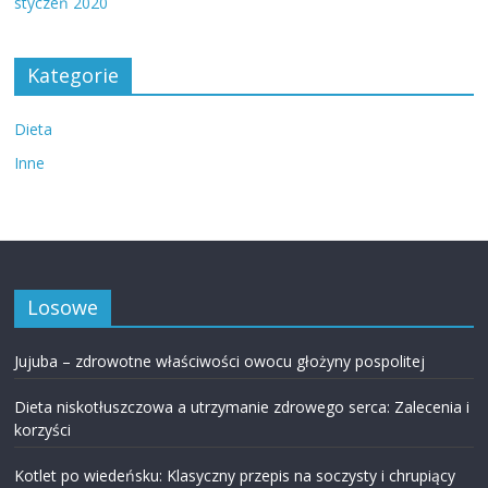
styczeń 2020
Kategorie
Dieta
Inne
Losowe
Jujuba – zdrowotne właściwości owocu głożyny pospolitej
Dieta niskotłuszczowa a utrzymanie zdrowego serca: Zalecenia i
korzyści
Kotlet po wiedeńsku: Klasyczny przepis na soczysty i chrupiący