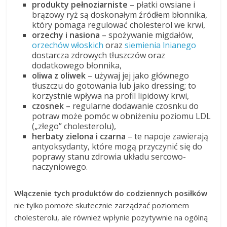
produkty pełnoziarniste
– płatki owsiane i
brązowy ryż są doskonałym źródłem błonnika,
który pomaga regulować cholesterol we krwi,
orzechy i nasiona
– spożywanie migdałów,
orzechów włoskich
oraz
siemienia lnianego
dostarcza zdrowych tłuszczów oraz
dodatkowego błonnika,
oliwa z oliwek
– używaj jej jako głównego
tłuszczu do gotowania lub jako dressing; to
korzystnie wpływa na profil lipidowy krwi,
czosnek
– regularne dodawanie czosnku do
potraw może pomóc w obniżeniu poziomu LDL
(„złego” cholesterolu),
herbaty zielona i czarna
– te napoje zawierają
antyoksydanty, które mogą przyczynić się do
poprawy stanu zdrowia układu sercowo-
naczyniowego.
Włączenie tych produktów do codziennych posiłków
nie tylko pomoże skutecznie zarządzać poziomem
cholesterolu, ale również wpłynie pozytywnie na ogólną