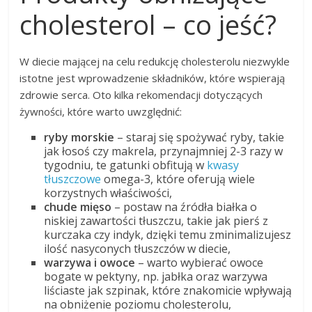
cholesterol – co jeść?
W diecie mającej na celu redukcję cholesterolu niezwykle
istotne jest wprowadzenie składników, które wspierają
zdrowie serca. Oto kilka rekomendacji dotyczących
żywności, które warto uwzględnić:
ryby morskie
– staraj się spożywać ryby, takie
jak łosoś czy makrela, przynajmniej 2-3 razy w
tygodniu, te gatunki obfitują w
kwasy
tłuszczowe
omega-3, które oferują wiele
korzystnych właściwości,
chude mięso
– postaw na źródła białka o
niskiej zawartości tłuszczu, takie jak pierś z
kurczaka czy indyk, dzięki temu zminimalizujesz
ilość nasyconych tłuszczów w diecie,
warzywa i owoce
– warto wybierać owoce
bogate w pektyny, np. jabłka oraz warzywa
liściaste jak szpinak, które znakomicie wpływają
na obniżenie poziomu cholesterolu,