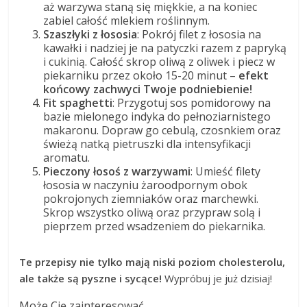
aż warzywa staną się miękkie, a na koniec
zabiel całość mlekiem roślinnym.
Szaszłyki z łososia
: Pokrój filet z łososia na
kawałki i nadziej je na patyczki razem z papryką
i cukinią. Całość skrop oliwą z oliwek i piecz w
piekarniku przez około 15-20 minut –
efekt
końcowy zachwyci Twoje podniebienie!
Fit spaghetti
: Przygotuj sos pomidorowy na
bazie mielonego indyka do pełnoziarnistego
makaronu. Dopraw go cebulą, czosnkiem oraz
świeżą natką pietruszki dla intensyfikacji
aromatu.
Pieczony łosoś z warzywami
: Umieść filety
łososia w naczyniu żaroodpornym obok
pokrojonych ziemniaków oraz marchewki.
Skrop wszystko oliwą oraz przypraw solą i
pieprzem przed wsadzeniem do piekarnika.
Te przepisy nie tylko mają niski poziom cholesterolu,
ale także są pyszne i sycące!
Wypróbuj je już dzisiaj!
Może Cię zainteresować