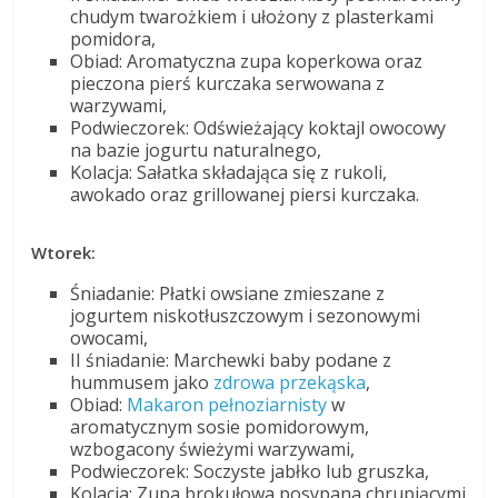
chudym twarożkiem i ułożony z plasterkami
pomidora,
Obiad: Aromatyczna zupa koperkowa oraz
pieczona pierś kurczaka serwowana z
warzywami,
Podwieczorek: Odświeżający koktajl owocowy
na bazie jogurtu naturalnego,
Kolacja: Sałatka składająca się z rukoli,
awokado oraz grillowanej piersi kurczaka.
Wtorek:
Śniadanie: Płatki owsiane zmieszane z
jogurtem niskotłuszczowym i sezonowymi
owocami,
II śniadanie: Marchewki baby podane z
hummusem jako
zdrowa przekąska
,
Obiad:
Makaron pełnoziarnisty
w
aromatycznym sosie pomidorowym,
wzbogacony świeżymi warzywami,
Podwieczorek: Soczyste jabłko lub gruszka,
Kolacja: Zupa brokułowa posypana chrupiącymi