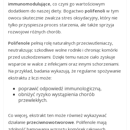
immunomodulujące
, co czyni go wartościowym
dodatkiem do naszej diety. Bogactwo
polifenoli
w tym
owocu skutecznie zwalcza stres oksydacyjny, który nie
tylko przyspiesza proces starzenia, ale także sprzyja
rozwojowi różnych chorób.
Polifenole
pełnią rolę naturalnych przeciwutleniaczy,
neutralizując szkodliwe wolne rodniki i chroniąc komórki
przed uszkodzeniami. Dzięki temu nasze ciało zyskuje
wsparcie w walce z infekcjami oraz innymi schorzeniami.
Na przykład, badania wykazują, że regularne spożywanie
ekstraktu z liczi może:
poprawić odpowiedź immunologiczną,
obniżyć ryzyko wystąpienia chorób
przewlekłych.
Co więcej, ekstrakt ten może również wykazywać
działanie
przeciwnowotworowe
. Polifenole mają
zdolność hamowania wzrostu komórek rakowych