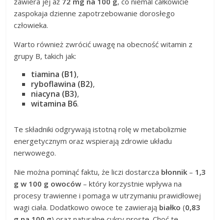
zawiera jej aż
72 mg na 100 g
, co niemal całkowicie
zaspokaja dzienne zapotrzebowanie dorosłego
człowieka.
Warto również zwrócić uwagę na obecność witamin z
grupy B, takich jak:
tiamina (B1)
,
ryboflawina (B2)
,
niacyna (B3)
,
witamina B6
.
Te składniki odgrywają istotną rolę w metabolizmie
energetycznym oraz wspierają zdrowie układu
nerwowego.
Nie można pominąć faktu, że liczi dostarcza
błonnik
–
1,3
g w 100 g owoców
– który korzystnie wpływa na
procesy trawienne i pomaga w utrzymaniu prawidłowej
wagi ciała. Dodatkowo owoce te zawierają
białko
(
0,83
g na 100 g
) oraz naturalne cukry proste. Choć te