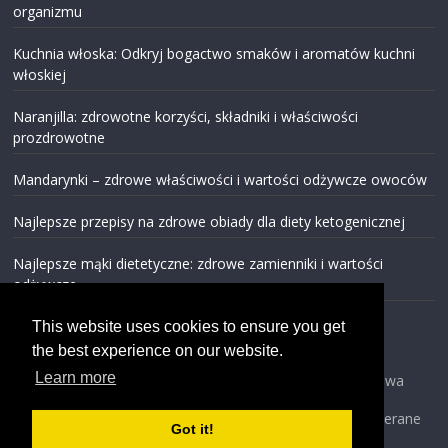
organizmu
Kuchnia włoska: Odkryj bogactwo smaków i aromatów kuchni
włoskiej
Naranjilla: zdrowotne korzyści, składniki i właściwości
prozdrowotne
Mandarynki – zdrowe właściwości i wartości odżywcze owoców
Najlepsze przepisy na zdrowe obiady dla diety ketogenicznej
Najlepsze mąki dietetyczne: zdrowe zamienniki i wartości
odżywcze
This website uses cookies to ensure you get
the best experience on our website.
Learn more
Prawa autorskie © 2026
FreshAndEco
. Wszystkie prawa
zastrzeżone.
Szablon: ColorMag opracowany przez ThemeGrill. Wspierane
Got it!
przez WordPress