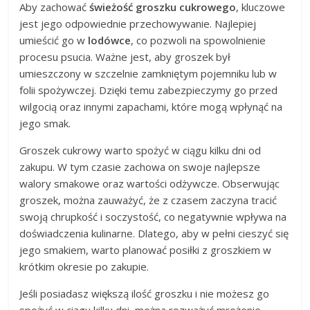
Aby zachować
świeżość groszku cukrowego
, kluczowe
jest jego odpowiednie przechowywanie. Najlepiej
umieścić go w
lodówce
, co pozwoli na spowolnienie
procesu psucia. Ważne jest, aby groszek był
umieszczony w szczelnie zamkniętym pojemniku lub w
folii spożywczej. Dzięki temu zabezpieczymy go przed
wilgocią oraz innymi zapachami, które mogą wpłynąć na
jego smak.
Groszek cukrowy warto spożyć w ciągu kilku dni od
zakupu. W tym czasie zachowa on swoje najlepsze
walory smakowe oraz wartości odżywcze. Obserwując
groszek, można zauważyć, że z czasem zaczyna tracić
swoją chrupkość i soczystość, co negatywnie wpływa na
doświadczenia kulinarne. Dlatego, aby w pełni cieszyć się
jego smakiem, warto planować posiłki z groszkiem w
krótkim okresie po zakupie.
Jeśli posiadasz większą ilość groszku i nie możesz go
spożyć w ciągu kilku dni, można rozważyć mrożenie.