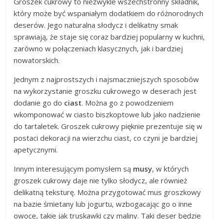
Groszek cukrowy to niezwykle wszechstronny składnik,
który może być wspaniałym dodatkiem do różnorodnych
deserów. Jego naturalna słodycz i delikatny smak
sprawiają, że staje się coraz bardziej popularny w kuchni,
zarówno w połączeniach klasycznych, jak i bardziej
nowatorskich.
Jednym z najprostszych i najsmaczniejszych sposobów
na wykorzystanie groszku cukrowego w deserach jest
dodanie go do
ciast
. Można go z powodzeniem
wkomponować w ciasto biszkoptowe lub jako nadzienie
do tartaletek. Groszek cukrowy pięknie prezentuje się w
postaci dekoracji na wierzchu ciast, co czyni je bardziej
apetycznymi.
Innym interesującym pomysłem są
musy
, w których
groszek cukrowy daje nie tylko słodycz, ale również
delikatną teksturę. Można przygotować mus groszkowy
na bazie śmietany lub jogurtu, wzbogacając go o inne
owoce, takie jak truskawki czy maliny. Taki deser będzie