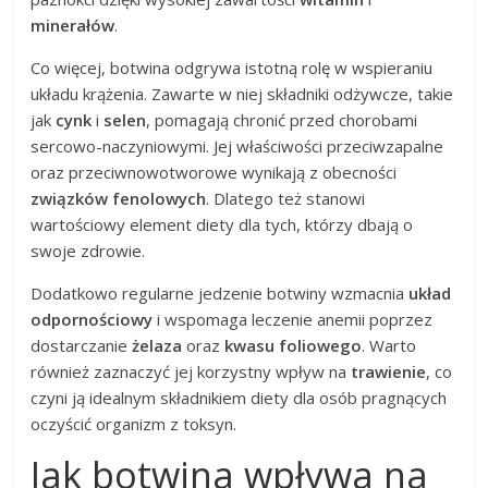
minerałów
.
Co więcej, botwina odgrywa istotną rolę w wspieraniu
układu krążenia. Zawarte w niej składniki odżywcze, takie
jak
cynk
i
selen
, pomagają chronić przed chorobami
sercowo-naczyniowymi. Jej właściwości przeciwzapalne
oraz przeciwnowotworowe wynikają z obecności
związków fenolowych
. Dlatego też stanowi
wartościowy element diety dla tych, którzy dbają o
swoje zdrowie.
Dodatkowo regularne jedzenie botwiny wzmacnia
układ
odpornościowy
i wspomaga leczenie anemii poprzez
dostarczanie
żelaza
oraz
kwasu foliowego
. Warto
również zaznaczyć jej korzystny wpływ na
trawienie
, co
czyni ją idealnym składnikiem diety dla osób pragnących
oczyścić organizm z toksyn.
Jak botwina wpływa na