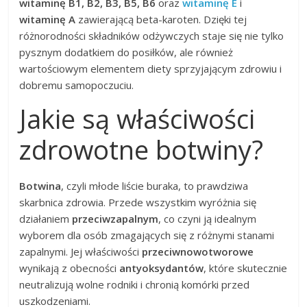
witaminę B1, B2, B3, B5, B6
oraz
witaminę E
i
witaminę A
zawierającą beta-karoten. Dzięki tej
różnorodności składników odżywczych staje się nie tylko
pysznym dodatkiem do posiłków, ale również
wartościowym elementem diety sprzyjającym zdrowiu i
dobremu samopoczuciu.
Jakie są właściwości
zdrowotne botwiny?
Botwina
, czyli młode liście buraka, to prawdziwa
skarbnica zdrowia. Przede wszystkim wyróżnia się
działaniem
przeciwzapalnym
, co czyni ją idealnym
wyborem dla osób zmagających się z różnymi stanami
zapalnymi. Jej właściwości
przeciwnowotworowe
wynikają z obecności
antyoksydantów
, które skutecznie
neutralizują wolne rodniki i chronią komórki przed
uszkodzeniami.