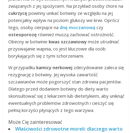
związanych z jej spożyciem. Na przykład osoby chore na
cukrzycę
powinny unikać botwiny ze względu na jej
potencjalny wpływ na poziom glukozy we krwi. Oprócz
tego, osoby cierpiące na
dnę moczanową
czy
osteoporozę
również muszą zachować ostrożność.
Obecny w botwinie
kwas szczawiowy
może utrudniać
przyswajanie wapnia, co jest kluczowe dla osób
borykających się z tymi schorzeniami.
W przypadku
kamicy nerkowej
zdecydowanie zaleca się
rezygnację z botwiny. Jej wysoka zawartość
szczawianów może pogorszyć stan zdrowia pacjentów.
Dlatego przed dodaniem botwiny do diety warto
skonsultować się z lekarzem lub dietetykiem, aby uniknąć
ewentualnych problemów zdrowotnych i cieszyć się
pełnią korzyści płynących z tego warzywa.
Może Cię zainteresować
Właściwości zdrowotne moreli: dlaczego warto