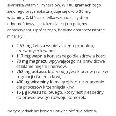
skarbnica witamin i minerałów. W
100 gramach
tego
zielonego przysmaku znajduje się około
30 mg
witaminy C
, która nie tylko wzmacnia system
odpornościowy, ale także działa jako potężny
antyoksydant. Oprócz tego, botwina dostarcza istotne
minerały:
2,57 mg żelaza
wspierającego produkcję
czerwonych krwinek,
117 mg wapnia
koniecznego dla zdrowia kości,
70 mg magnezu
wpływającego na prawidłowe
działanie mięśni i nerwów,
762 mg potasu
, który odgrywa kluczową rolę w
regulacji ciśnienia krwi,
400 µg witaminy K
, mającej istotne znaczenie
dla procesów krzepnięcia krwi.
15 µg kwasu foliowego
, który jest niezbędny
do prawidłowego rozwoju komórek.
Na tym jednak nie koniec! Botwina obfituje także w