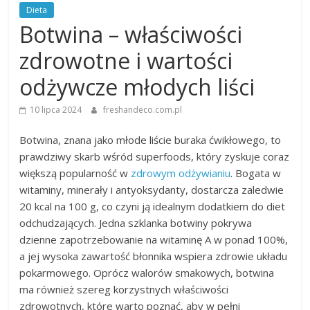
Dieta
Botwina – właściwości
zdrowotne i wartości
odżywcze młodych liści
10 lipca 2024
freshandeco.com.pl
Botwina, znana jako młode liście buraka ćwikłowego, to
prawdziwy skarb wśród superfoods, który zyskuje coraz
większą popularność w
zdrowym odżywianiu
. Bogata w
witaminy, minerały i antyoksydanty, dostarcza zaledwie
20 kcal na 100 g, co czyni ją idealnym dodatkiem do diet
odchudzających. Jedna szklanka botwiny pokrywa
dzienne zapotrzebowanie na witaminę A w ponad 100%,
a jej wysoka zawartość błonnika wspiera zdrowie układu
pokarmowego. Oprócz walorów smakowych, botwina
ma również szereg korzystnych właściwości
zdrowotnych, które warto poznać, aby w pełni