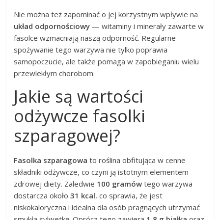
Nie można też zapominać o jej korzystnym wpływie na
układ odpornościowy
— witaminy i minerały zawarte w
fasolce wzmacniają naszą odporność. Regularne
spożywanie tego warzywa nie tylko poprawia
samopoczucie, ale także pomaga w zapobieganiu wielu
przewlekłym chorobom.
Jakie są wartości
odżywcze fasolki
szparagowej?
Fasolka szparagowa
to roślina obfitująca w cenne
składniki odżywcze, co czyni ją istotnym elementem
zdrowej diety. Zaledwie
100 gramów
tego warzywa
dostarcza około
31 kcal
, co sprawia, że jest
niskokaloryczna i idealna dla osób pragnących utrzymać
smukłą sylwetkę. Oprócz tego zawiera
1,8 g białka
oraz