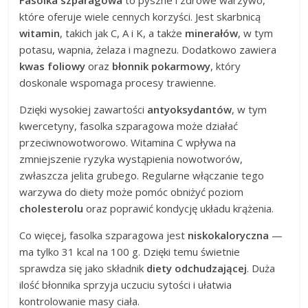
które oferuje wiele cennych korzyści. Jest skarbnicą
witamin
, takich jak C, A i K, a także
minerałów
, w tym
potasu, wapnia, żelaza i magnezu. Dodatkowo zawiera
kwas foliowy
oraz
błonnik pokarmowy
, który
doskonale wspomaga procesy trawienne.
Dzięki wysokiej zawartości
antyoksydantów
, w tym
kwercetyny, fasolka szparagowa może działać
przeciwnowotworowo. Witamina C wpływa na
zmniejszenie ryzyka wystąpienia nowotworów,
zwłaszcza jelita grubego. Regularne włączanie tego
warzywa do diety może pomóc obniżyć poziom
cholesterolu
oraz poprawić kondycję układu krążenia.
Co więcej, fasolka szparagowa jest
niskokaloryczna
—
ma tylko 31 kcal na 100 g. Dzięki temu świetnie
sprawdza się jako składnik
diety odchudzającej
. Duża
ilość błonnika sprzyja uczuciu sytości i ułatwia
kontrolowanie masy ciała.