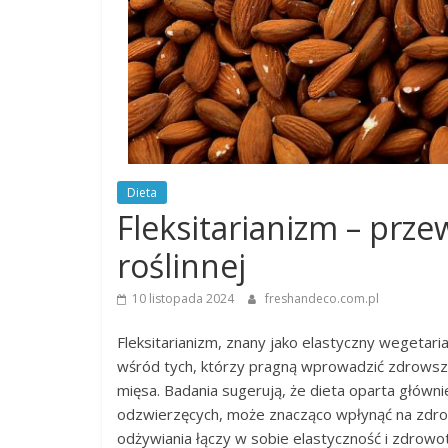
Dieta
Fleksitarianizm – prze
roślinnej
10 listopada 2024
freshandeco.com.pl
Fleksitarianizm, znany jako elastyczny wegetaria
wśród tych, którzy pragną wprowadzić zdrowsze
mięsa. Badania sugerują, że dieta oparta główn
odzwierzęcych, może znacząco wpłynąć na zdrowi
odżywiania łączy w sobie elastyczność i zdrowot