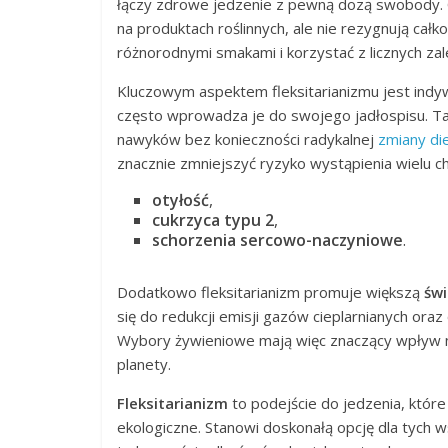
łączy zdrowe jedzenie z pewną dozą swobody. O
na produktach roślinnych, ale nie rezygnują cał
różnorodnymi smakami i korzystać z licznych zale
Kluczowym aspektem fleksitarianizmu jest indyw
często wprowadza je do swojego jadłospisu. T
nawyków bez konieczności radykalnej
zmiany di
znacznie zmniejszyć ryzyko wystąpienia wielu cho
otyłość
,
cukrzyca typu 2
,
schorzenia sercowo-naczyniowe
.
Dodatkowo fleksitarianizm promuje większą
św
się do redukcji emisji gazów cieplarnianych oraz
Wybory żywieniowe mają więc znaczący wpływ n
planety.
Fleksitarianizm
to podejście do jedzenia, które
ekologiczne. Stanowi doskonałą opcję dla tych 