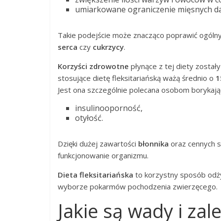
umiarkowane ograniczenie mięsnych d
Takie podejście może znacząco poprawić ogólny
serca
czy
cukrzycy
.
Korzyści zdrowotne
płynące z tej diety zosta
stosujące dietę fleksitariańską ważą średnio o
1
Jest ona szczególnie polecana osobom borykając
insulinooporność,
otyłość.
Dzięki dużej zawartości
błonnika
oraz cennych s
funkcjonowanie organizmu.
Dieta fleksitariańska
to korzystny sposób odżyw
wyborze pokarmów pochodzenia zwierzęcego.
Jakie są wady i zale