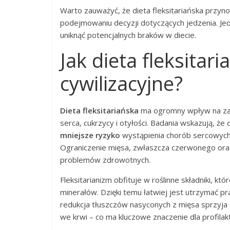
Warto zauważyć, że dieta fleksitariańska przyno
podejmowaniu decyzji dotyczących jedzenia. Je
uniknąć potencjalnych braków w diecie.
Jak dieta fleksita
cywilizacyjne?
Dieta fleksitariańska
ma ogromny wpływ na zap
serca, cukrzycy i otyłości. Badania wskazują, 
mniejsze ryzyko
wystąpienia chorób sercowych 
Ograniczenie mięsa, zwłaszcza czerwonego oraz
problemów zdrowotnych.
Fleksitarianizm obfituje w roślinne składniki, k
minerałów. Dzięki temu łatwiej jest utrzymać p
redukcja tłuszczów nasyconych z mięsa sprzyja 
we krwi – co ma kluczowe znaczenie dla profilakt