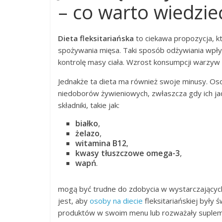
– co warto wiedzie
Dieta fleksitariańska
to ciekawa propozycja, kt
spożywania mięsa. Taki sposób odżywiania wp
kontrolę masy ciała. Wzrost konsumpcji warzyw
Jednakże ta dieta ma również swoje minusy. Os
niedoborów żywieniowych, zwłaszcza gdy ich j
składniki, takie jak:
białko
,
żelazo
,
witamina B12
,
kwasy tłuszczowe omega-3
,
wapń
.
mogą być trudne do zdobycia w wystarczających 
jest, aby
osoby na diecie
fleksitariańskiej były
produktów w swoim menu lub rozważały suplem