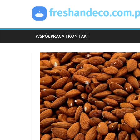
Skip
FreshAndEco
to
content
WSPÓŁPRACA I KONTAKT