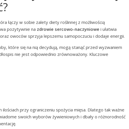
ć?
óra łączy w sobie zalety diety roślinnej z możliwością
ływa pozytywnie na
zdrowie sercowo-naczyniowe
i ułatwia
 oraz owoców sprzyja lepszemu samopoczuciu i dodaje energii.
oby, które się na nią decydują, mogą stanąć przed wyzwaniem
adłospis nie jest odpowiednio zrównoważony. Kluczowe
ilościach przy ograniczeniu spożycia mięsa. Dlatego tak ważne
 świadome swoich wyborów żywieniowych i dbały o różnorodność
entację.