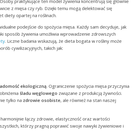
soby praktykujące ten model żywienia koncentrują się głównie
kowicie z mięsa czy ryb. Dzięki temu mogą delektować się
t diety opartej na roślinach.
idualne podejście do spożycia mięsa. Każdy sam decyduje, jak
aki sposób żywienia umożliwia wprowadzenie zdrowszych
ety
. Liczne badania wskazują, że dieta bogata w rośliny może
rób cywilizacyjnych, takich jak:
iadomość ekologiczną
. Ograniczenie spożycia mięsa przyczynia
 obniżenia
śladu węglowego
związane z produkcją żywności.
ie tylko na
zdrowie osobiste
, ale również na stan naszej
 harmonijnie łączy zdrowie, elastyczność oraz wartości
wszystkich, którzy pragną poprawić swoje nawyki żywieniowe i