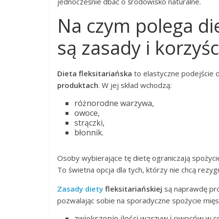
jednocześnie dbać o środowisko naturalne.
Na czym polega diet
są zasady i korzyś
Dieta fleksitariańska
to elastyczne podejście d
produktach
. W jej skład wchodzą:
różnorodne warzywa,
owoce,
strączki,
błonnik.
Osoby wybierające tę dietę ograniczają spożyc
To świetna opcja dla tych, którzy nie chcą re
Zasady diety
fleksitariańskiej
są naprawdę pro
pozwalając sobie na sporadyczne spożycie mię
zwiększenie ilości warzyw i owoców w 