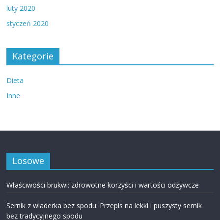
luty 2020
styczeń 2020
Kategorie
Dieta
Inne
Losowe
Właściwości brukwi: zdrowotne korzyści i wartości odżywcze
Sernik z wiaderka bez spodu: Przepis na lekki i puszysty sernik
bez tradycyjnego spodu