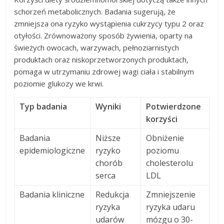
schorzeń metabolicznych. Badania sugerują, że
zmniejsza ona ryzyko wystąpienia cukrzycy typu 2 oraz
otyłości. Zrównoważony sposób żywienia, oparty na
świeżych owocach, warzywach, pełnoziarnistych
produktach oraz niskoprzetworzonych produktach,
pomaga w utrzymaniu zdrowej wagi ciała i stabilnym
poziomie glukozy we krwi.
Typ badania
Wyniki
Potwierdzone
korzyści
Badania
Niższe
Obniżenie
epidemiologiczne
ryzyko
poziomu
chorób
cholesterolu
serca
LDL
Badania kliniczne
Redukcja
Zmniejszenie
ryzyka
ryzyka udaru
udarów
mózgu o 30-