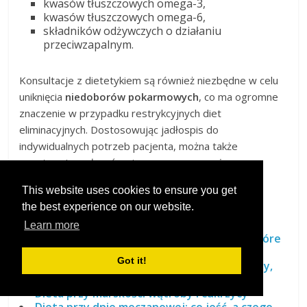
kwasów tłuszczowych omega-3,
kwasów tłuszczowych omega-6,
składników odżywczych o działaniu
przeciwzapalnym.
Konsultacje z dietetykiem są również niezbędne w celu
uniknięcia
niedoborów pokarmowych
, co ma ogromne
znaczenie w przypadku restrykcyjnych diet
eliminacyjnych. Dostosowując jadłospis do
indywidualnych potrzeb pacjenta, można także
pozytywnie wpłynąć na jego
samopoczucie
psychiczne
, co jest kluczowe dla ogólnego stanu
This website uses cookies to ensure you get
zdrowia.
the best experience on our website.
Może Cię zainteresować
Learn more
Dieta przy cerze naczynkowej: składniki, które
pomogą skórze
Got it!
Dieta przy niedoczynności tarczycy – zasady,
składniki i jadłospis
Dieta przy marskości wątroby i cukrzycy
Dieta przy dnie moczanowej: co jeść, a czego