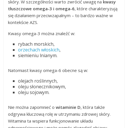
skóry. W szczególności warto zwrócić uwagę na
kwasy
tłuszczowe omega-3 i omega-6
, które charakteryzują
się działaniem przeciwzapalnym – to bardzo ważne w
kontekście AZS.
Kwasy omega-3 można znaleźć w:
rybach morskich,
orzechach włoskich
,
siemieniu lnianym.
Natomiast kwasy omega-6 obecne są w:
olejach roślinnych,
oleju słonecznikowym,
oleju sojowym.
Nie można zapomnieć o
witaminie D
, która także
odgrywa kluczową rolę w utrzymaniu zdrowej skóry.
Witamina ta wspiera funkcjonowanie układu
odpornościowego i może pomóc złagodzić objawy