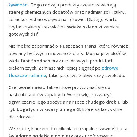
żywności
. Tego rodzaju produkty często zawierają
szereg chemicznych dodatków oraz nadmiar soli i cukru,
co niekorzystnie wpływa na zdrowie. Dlatego warto
czytać etykiety i stawiać na
świeże składniki
zamiast
gotowych dań.
Nie można zapominać o
tłuszczach trans
, które również
powinny być wyeliminowane z diety. Można je znaleźć w
wielu
fast foodach
oraz niezdrowych produktach
piekarniczych. Zamiast nich lepiej sięgnąć po
zdrowe
tłuszcze roślinne
, takie jak oliwa z oliwek czy awokado.
Czerwone mięso
także może przyczyniać się do
nasilenia stanów zapalnych. Warto więc rozważyć
ograniczenie jego spożycia na rzecz
chudego drobiu
lub
ryb bogatych w kwasy omega-3
, które są korzystne
dla zdrowia.
W skrócie, kluczem do unikania prozapalnej żywności jest
świadome podejście do diety
oraz preferowanie