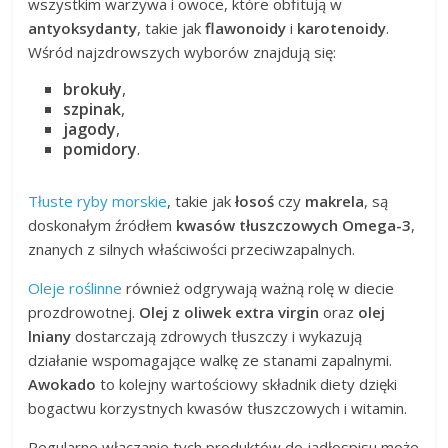
wszystkim warzywa i owoce, które obfitują w
antyoksydanty
, takie jak
flawonoidy
i
karotenoidy
.
Wśród najzdrowszych wyborów znajdują się:
brokuły
,
szpinak
,
jagody
,
pomidory
.
Tłuste ryby morskie
, takie jak
łosoś
czy
makrela
, są
doskonałym źródłem
kwasów tłuszczowych Omega-3
,
znanych z silnych właściwości przeciwzapalnych.
Oleje roślinne
również odgrywają ważną rolę w diecie
prozdrowotnej.
Olej z oliwek extra virgin
oraz
olej
lniany
dostarczają zdrowych tłuszczy i wykazują
działanie wspomagające walkę ze stanami zapalnymi.
Awokado
to kolejny wartościowy składnik diety dzięki
bogactwu korzystnych kwasów tłuszczowych i witamin.
Regularne włączanie tych produktów do jadłospisu może