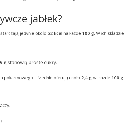
żywcze jabłek?
ostarczają jedynie około
52 kcal
na każde
100 g
. W ich składzie
9 g
stanowią proste cukry.
ika pokarmowego – średnio oferują około
2,4 g
na każde
100 g
.
,
aczy.
ą: