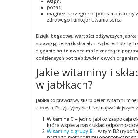
wapń
,
potas
,
magnez
; szczególnie potas ma istotny
zdrowego funkcjonowania serca.
Dzięki bogactwu wartości odżywczych jabłka i
sprawiają, że są doskonałym wyborem dla tych 
sięganie po te owoce może znacząco popraw
codziennych potrzeb żywieniowych organizm
Jakie witaminy i skła
w jabłkach?
Jabłka
to prawdziwy skarb pełen witamin i mine
zdrowia. Przyjrzyjmy się bliżej najważniejszy
Witamina C
– jedno jabłko zaspokaja o
która wspiera nasz układ odpornościow
Witaminy z grupy B
– w tym B2 (rybofla
naszego metabolizmu energetycznego o