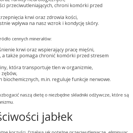
ci przeciwutleniających, chroni komórki przed
zepnięcia krwi oraz zdrowia kości,
stnie wpływa na nasz wzrok i kondycję skóry.
 źródło cennych minerałów:
nienie krwi oraz wspierający pracę mięśni,
e, a także pomaga chronić komórki przed stresem
ny, która transportuje tlen w organizmie,
i zębów,
h biochemicznych, m.in. reguluje funkcje nerwowe.
bogacić naszą dietę o niezbędne składniki odżywcze, które są
anizmu.
ciwości jabłek
ne korzyści. Działają jak potężne przeciwutleniacze, eliminując