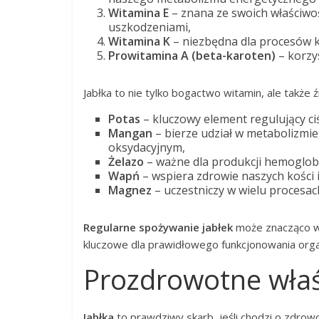
Witamina E
– znana ze swoich właściwoś
uszkodzeniami,
Witamina K
– niezbędna dla procesów kr
Prowitamina A (beta-karoten)
– korzy
Jabłka to nie tylko bogactwo witamin, ale także
Potas
– kluczowy element regulujący ciś
Mangan
– bierze udział w metabolizmi
oksydacyjnym,
Żelazo
– ważne dla produkcji hemoglobi
Wapń
– wspiera zdrowie naszych kości 
Magnez
– uczestniczy w wielu procesac
Regularne spożywanie jabłek
może znacząco wz
kluczowe dla prawidłowego funkcjonowania org
Prozdrowotne właś
Jabłka
to prawdziwy skarb, jeśli chodzi o zdrowot