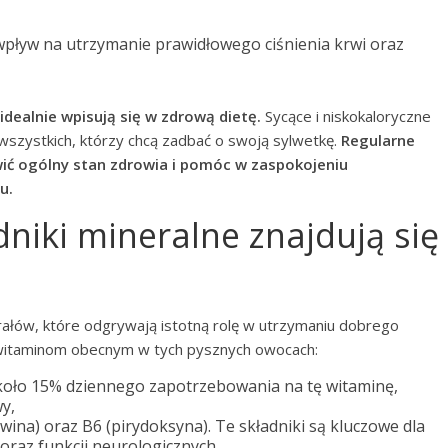
 wpływ na utrzymanie prawidłowego ciśnienia krwi oraz
dealnie wpisują się w zdrową dietę.
Sycące i niskokaloryczne
wszystkich, którzy chcą zadbać o swoją sylwetkę.
Regularne
ić ogólny stan zdrowia i pomóc w zaspokojeniu
u.
dniki mineralne znajdują się
rałów, które odgrywają istotną rolę w utrzymaniu dobrego
m witaminom obecnym w tych pysznych owocach:
koło 15% dziennego zapotrzebowania na tę witaminę,
y,
wina) oraz B6 (pirydoksyna). Te składniki są kluczowe dla
raz funkcji neurologicznych,