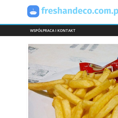
Skip
FreshAndEco
to
content
WSPÓŁPRACA I KONTAKT