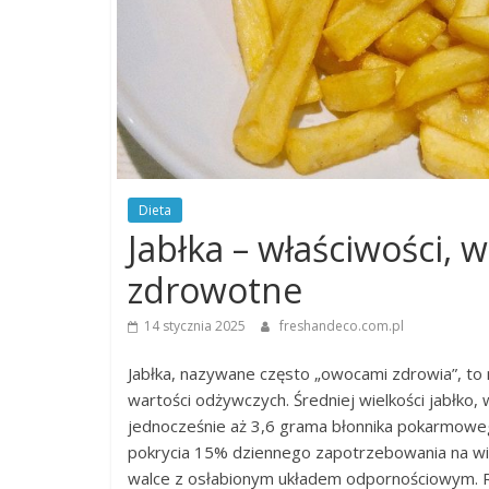
Dieta
Jabłka – właściwości, 
zdrowotne
14 stycznia 2025
freshandeco.com.pl
Jabłka, nazywane często „owocami zdrowia”, to 
wartości odżywczych. Średniej wielkości jabłko,
jednocześnie aż 3,6 grama błonnika pokarmoweg
pokrycia 15% dziennego zapotrzebowania na wit
walce z osłabionym układem odpornościowym. Re