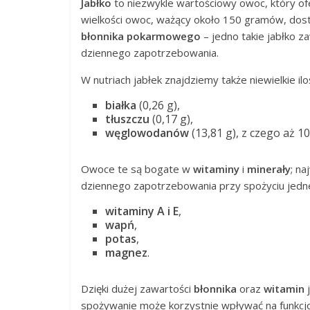
Jabłko
to niezwykle wartościowy owoc, który of
wielkości owoc, ważący około 150 gramów, dosta
błonnika pokarmowego
– jedno takie jabłko z
dziennego zapotrzebowania.
W nutriach jabłek znajdziemy także niewielkie iloś
białka
(0,26 g),
tłuszczu
(0,17 g),
węglowodanów
(13,81 g), z czego aż 1
Owoce te są bogate w
witaminy
i
minerały
; na
dziennego zapotrzebowania przy spożyciu jedne
witaminy A i E
,
wapń
,
potas
,
magnez
.
Dzięki dużej zawartości
błonnika
oraz
witamin
j
spożywanie może korzystnie wpływać na funkcj