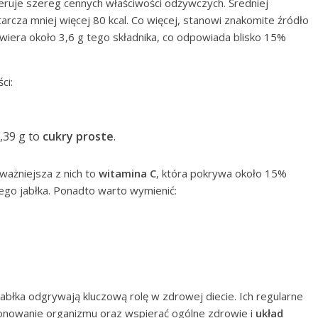
eruje szereg cennych właściwości odżywczych. Średniej
rcza mniej więcej 80 kcal. Co więcej, stanowi znakomite źródło
awiera około 3,6 g tego składnika, co odpowiada blisko 15%
ci:
0,39 g to
cukry proste
.
jważniejsza z nich to
witamina C
, która pokrywa około 15%
go jabłka. Ponadto warto wymienić:
abłka odgrywają kluczową rolę w zdrowej diecie. Ich regularne
onowanie organizmu oraz wspierać ogólne zdrowie i
układ