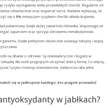
ąc ryzyko wystąpienia wielu przewlekłych chorób. Regularne ich
enia ciśnienia krwi oraz wspierać serce. Badania wykazują, że
szyć się o
9%
mniejszym ryzykiem chorób układu krążenia.
ład pokarmowy dzięki dużej zawartości błonnika. Wspomaga on
pobiegać zaparciom oraz sprzyja zdrowemu metabolizmowi.
 organizmu. Dzięki pektynom skutecznie usuwają toksyny i wiążą
zyszczania.
sób na dbanie o zdrowie. Są niskokaloryczne i bogate w
przekąskę dla osób pragnących utrzymać dobrą formę. Co więcej,
szać ryzyko rozwoju nowotworów, zwłaszcza raka jelita
aleźć się w jadłospisie każdego, kto pragnie prowadzić
 antyoksydanty w jabłkach?